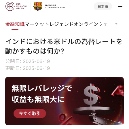
日本語
語集
金融知識
マーケットレジェンド
オンラインウェビナー
グ
インドにおける米ドルの為替レートを
動かすものは何か?
公開日: 2025-06-19
更新日: 2025-06-19