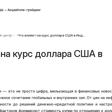
Акции
Копи-трейдинг
ВК
й центр
Что влияет на курс доллара США в Индии?
 на курс доллара США в
и — это не просто цифра, мелькающая в финансовых новос
жное сочетание глобальных и внутренних сил. От цен на не
нности до решений денежно-кредитной политики и настро
факторов формируют стоимость рупии по отношению к долл