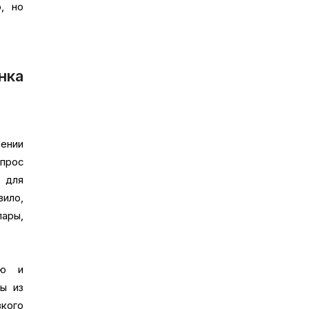
, но
нка
ении
спрос
 для
вило,
лары,
ью и
ы из
кого