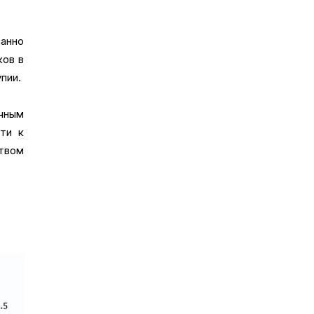
анно
ков в
пии.
чным
ти к
твом