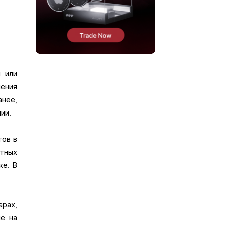
 или
ения
нее,
ии.
тов в
нтных
ке. В
рах,
е на