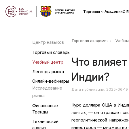
Академия
Торговля
О Е
Торговая академия
Учебны
Центр навыков
Торговый словарь
Что влияет
Учебный центр
Легенды рынка
Индии?
Онлайн-вебинары
Исследование
Дата публикации: 2025-06-19
рынка
Курс доллара США в Инди
Финансовые
Тренды
лентах, — он отражает сло
геополитической напряже
Технический
инвесторов — множество 
анализ