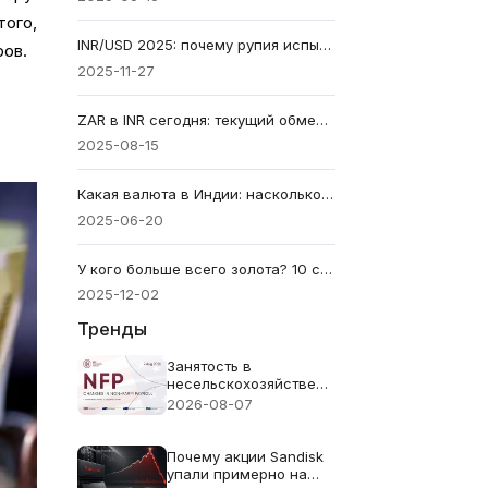
того,
INR/USD 2025: почему рупия испытывает трудности
ров.
2025-11-27
ZAR в INR сегодня: текущий обменный курс, тенденции и прогноз
2025-08-15
Какая валюта в Индии: насколько она сильна сегодня?
2025-06-20
У кого больше всего золота? 10 стран с наибольшими золотыми запасами
2025-12-02
Тренды
Занятость в
несельскохозяйственном
секторе (NFP) за июль
2026-08-07
2026 года -
Предыдущее значение:
57 тыс. Прогноз: 83
Почему акции Sandisk
тыс.
упали примерно на