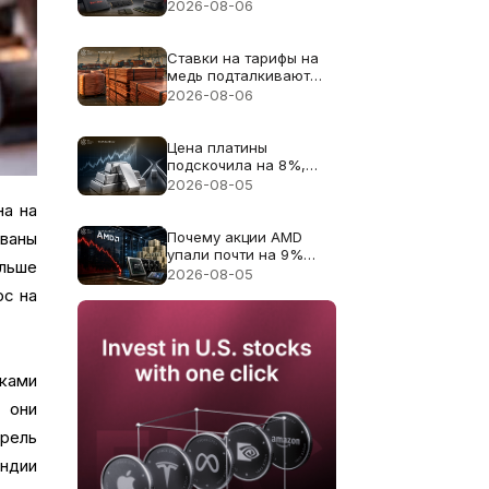
13% несмотря на
2026-08-06
рекордную выручку в
$8.97B
Ставки на тарифы на
медь подталкивают
цену меди к рекорду
2026-08-06
$6.703
Цена платины
подскочила на 8%,
поскольку дефицит
2026-08-05
поставок 2026 года
на на
снова в центре
внимания
Почему акции AMD
ованы
упали почти на 9%
льше
несмотря на
2026-08-05
рекордную выручку в
ос на
$11.5B
вками
 они
ррель
Индии