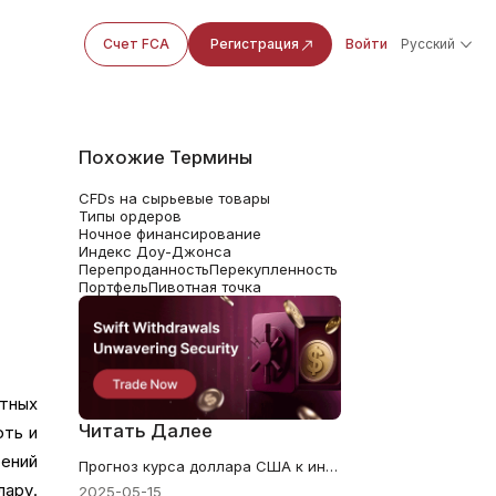
Счет FCA
Регистрация
Войти
Русский
Похожие Термины
CFDs на сырьевые товары
Типы ордеров
Ночное финансирование
Индекс Доу-Джонса
Перепроданность
Перекупленность
Портфель
Пивотная точка
тных
Читать Далее
фть и
ений
Прогноз курса доллара США к индийской рупии в 2025 году: экспертный прогноз и анализ
ару.
2025-05-15