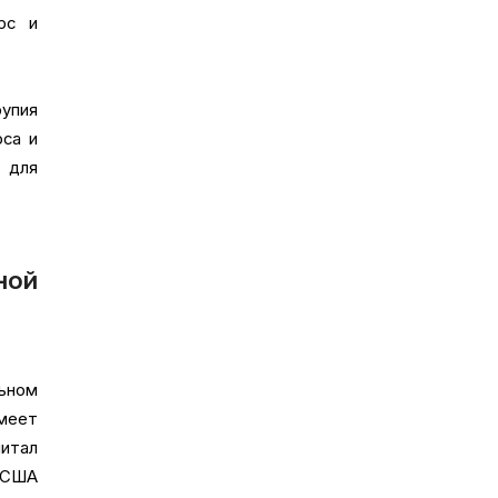
рс и
упия
оса и
 для
ной
ьном
меет
питал
 США