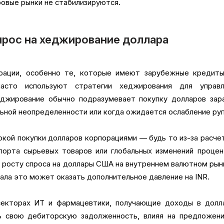
ровые рынки не стабилизируются.
прос на хеджирование доллара
рации, особенно те, которые имеют зарубежные кредиты
часто используют стратегии хеджирования для управл
джирование обычно подразумевает покупку долларов зара
ьной неопределенности или когда ожидается ослабление руп
окой покупки долларов корпорациями — будь то из-за расче
порта сырьевых товаров или глобальных изменений проце
к росту спроса на доллары США на внутреннем валютном рын
ала это может оказать дополнительное давление на INR.
секторах ИТ и фармацевтики, получающие доходы в долла
 свою дебиторскую задолженность, влияя на предложени