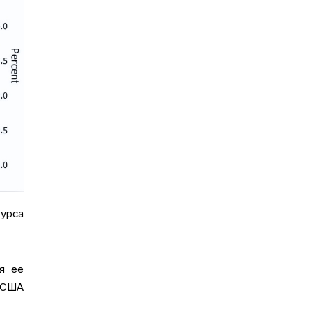
урса
я ее
в США