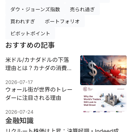
ダウ・ジョーンズ指数
売られ過ぎ
買われすぎ
ポートフォリオ
ピボットポイント
おすすめの記事
米ドル/カナダドルの下落
理由とは？カナダの消費者
物価指数が今後の展開を左
2026-07-17
右する可能性も
ウォール街が世界のトレー
ダーに注目される理由
2026-07-24
金融知識
リクルート株価は上昇：決算好調・Indeed成