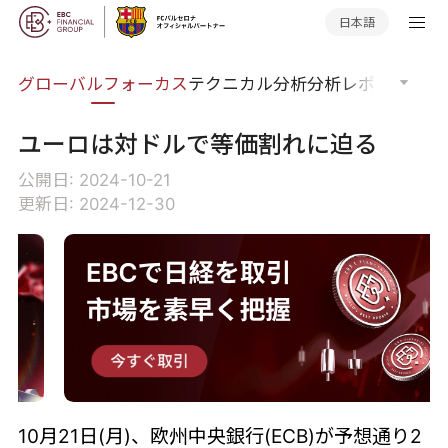
日本語
ナー
グローバルフォーカス
テクニカル分析
分析レポート
マー
ユーロは対ドルで等価割れに迫る
公開日: 2024-10-21
更新日: 2024-12-30
10月21日(月)、欧州中央銀行(ECB)が予想通り2