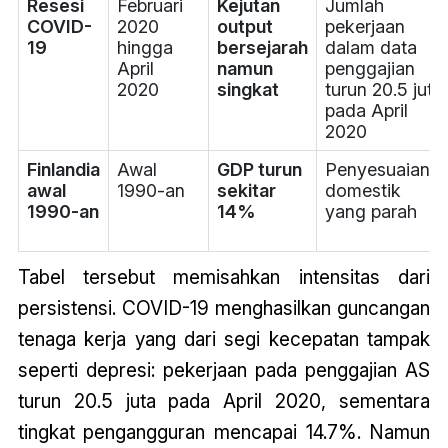
Resesi
Februari
Kejutan
Jumlah
COVID-
2020
output
pekerjaan
19
hingga
bersejarah
dalam data
April
namun
penggajian
2020
singkat
turun 20.5 juta
pada April
2020
Finlandia
Awal
GDP turun
Penyesuaian
awal
1990-an
sekitar
domestik
1990-an
14%
yang parah
Tabel tersebut memisahkan intensitas dari
persistensi. COVID-19 menghasilkan guncangan
tenaga kerja yang dari segi kecepatan tampak
seperti depresi: pekerjaan pada penggajian AS
turun 20.5 juta pada April 2020, sementara
tingkat pengangguran mencapai 14.7%. Namun