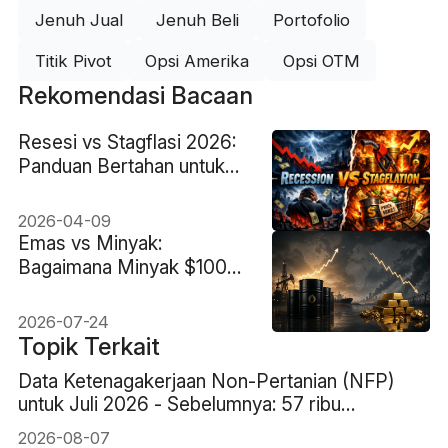
Jenuh Jual
Jenuh Beli
Portofolio
Titik Pivot
Opsi Amerika
Opsi OTM
Rekomendasi Bacaan
Resesi vs Stagflasi 2026:
Panduan Bertahan untuk
Trader
2026-04-09
Emas vs Minyak:
Bagaimana Minyak $100
Menaikkan Imbal Hasil dan
Mendorong Emas Turun
2026-07-24
2%
Topik Terkait
Data Ketenagakerjaan Non-Pertanian (NFP)
untuk Juli 2026 - Sebelumnya: 57 ribu
Perkiraan: 83 ribu
2026-08-07