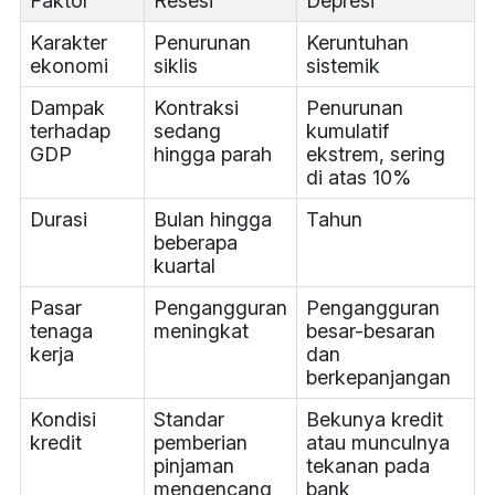
Faktor
Resesi
Depresi
Karakter
Penurunan
Keruntuhan
ekonomi
siklis
sistemik
Dampak
Kontraksi
Penurunan
terhadap
sedang
kumulatif
GDP
hingga parah
ekstrem, sering
di atas 10%
Durasi
Bulan hingga
Tahun
beberapa
kuartal
Pasar
Pengangguran
Pengangguran
tenaga
meningkat
besar-besaran
kerja
dan
berkepanjangan
Kondisi
Standar
Bekunya kredit
kredit
pemberian
atau munculnya
pinjaman
tekanan pada
mengencang
bank