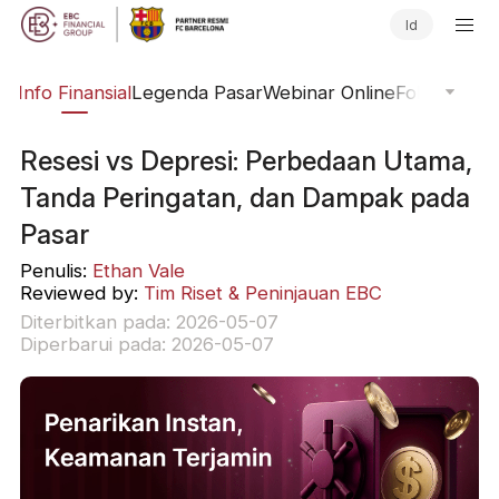
Id
ng
Info Finansial
Legenda Pasar
Webinar Online
Fokus Glob
Resesi vs Depresi: Perbedaan Utama,
Tanda Peringatan, dan Dampak pada
Pasar
Penulis:
Ethan Vale
Reviewed by:
Tim Riset & Peninjauan EBC
Diterbitkan pada: 2026-05-07
Diperbarui pada: 2026-05-07