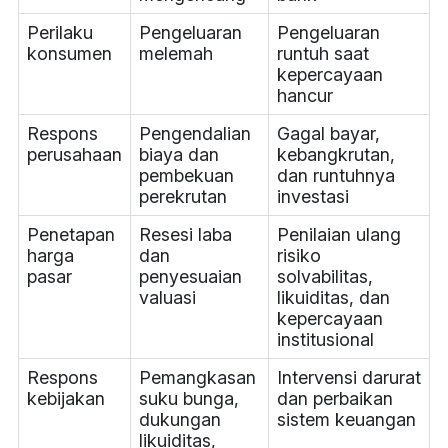
Perilaku
Pengeluaran
Pengeluaran
konsumen
melemah
runtuh saat
kepercayaan
hancur
Respons
Pengendalian
Gagal bayar,
perusahaan
biaya dan
kebangkrutan,
pembekuan
dan runtuhnya
perekrutan
investasi
Penetapan
Resesi laba
Penilaian ulang
harga
dan
risiko
pasar
penyesuaian
solvabilitas,
valuasi
likuiditas, dan
kepercayaan
institusional
Respons
Pemangkasan
Intervensi darurat
kebijakan
suku bunga,
dan perbaikan
dukungan
sistem keuangan
likuiditas,