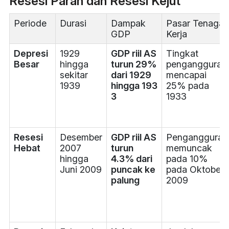
Resesi Parah dan Resesi Kejut
Periode
Durasi
Dampak
Pasar Tenaga
GDP
Kerja
Depresi
1929
GDP riil AS
Tingkat
Besar
hingga
turun 29%
pengangguran
sekitar
dari 1929
mencapai
1939
hingga 193
25% pada
3
1933
Resesi
Desember
GDP riil AS
Pengangguran
Hebat
2007
turun
memuncak
hingga
4.3% dari
pada 10%
Juni 2009
puncak ke
pada Oktober
palung
2009