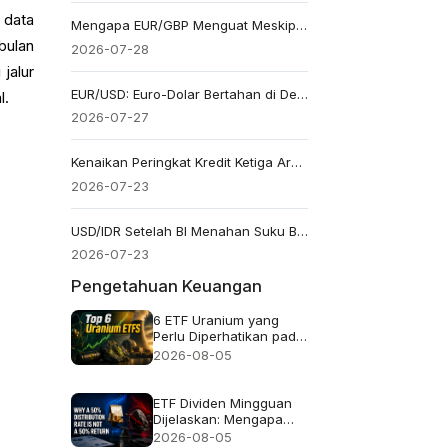
 data
Mengapa EUR/GBP Menguat Meskipun Sterling Memiliki Keunggulan Suku Bunga 150bp?
bulan
2026-07-28
jalur
EUR/USD: Euro-Dolar Bertahan di Dekat 1.14 Menjelang Keputusan The Fed
l.
2026-07-27
Kenaikan Peringkat Kredit Ketiga Argentina: Mengapa Peso Belum Menguat?
2026-07-23
USD/IDR Setelah BI Menahan Suku Bunga di 5,75%: Bisakah Rupiah Pulih?
2026-07-23
Pengetahuan Keuangan
6 ETF Uranium yang
Perlu Diperhatikan pada
2026 dan Isi
2026-08-05
Sebenarnya dari Setiap
Dana
ETF Dividen Mingguan
Dijelaskan: Mengapa
Tingkat Distribusi 50%
2026-08-05