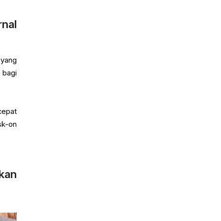
rnal
 yang
 bagi
cepat
sk-on
kan