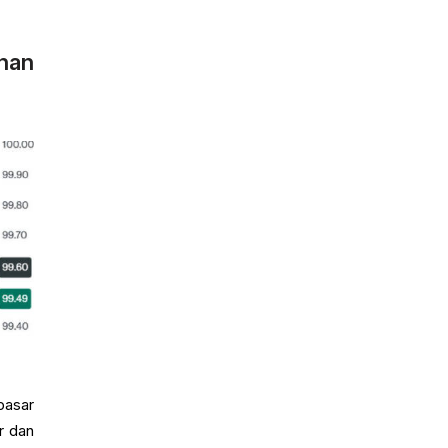
han
pasar
r dan