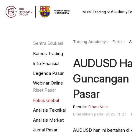
Academy
Mulai Trading
Te
Trading Academy
Forex
Sentra Edukasi
Kamus Trading
AUDUSD Hari
Info Finansial
Legenda Pasar
Guncangan I
Webinar Online
Pasar
Riset Pasar
Fokus Global
Penulis:
Ethan Vale
Analisis Teknikal
Diterbitkan pada: 2025-11-27
Analisis Market
Jurnal Pasar
AUDUSD hari ini bertahan di