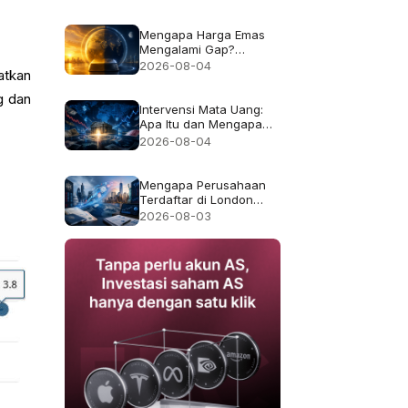
Bukan Imbal Hasil 50%
Mengapa Harga Emas
Mengalami Gap?
Penjelasan Jam Trading
2026-08-04
atkan
dan Likuiditas
g dan
Intervensi Mata Uang:
Apa Itu dan Mengapa
Kadang Gagal
2026-08-04
Mengapa Perusahaan
Terdaftar di London
Pindah ke AS, dan Apa
2026-08-03
yang Berubah bagi
Pemegang Saham?