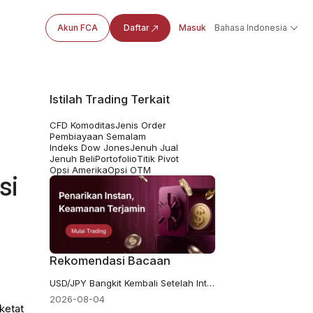
Akun FCA
Daftar
Masuk
Bahasa Indonesia
Istilah Trading Terkait
CFD Komoditas
Jenis Order
Pembiayaan Semalam
Indeks Dow Jones
Jenuh Jual
Jenuh Beli
Portofolio
Titik Pivot
Opsi Amerika
Opsi OTM
si
Rekomendasi Bacaan
USD/JPY Bangkit Kembali Setelah Intervensi Yen AS-Jepang. Apakah Itu Berhasil?
2026-08-04
ketat