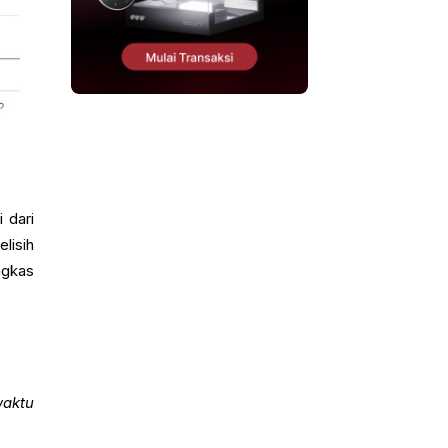
 dari
lisih
ngkas
aktu