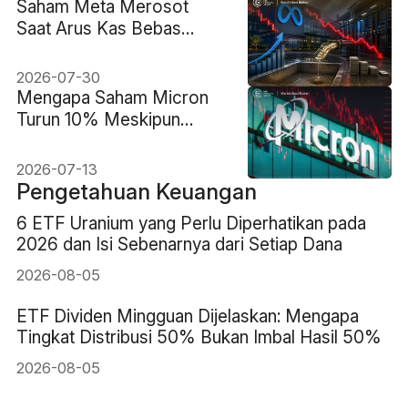
Saham Meta Merosot
Saat Arus Kas Bebas
Ambruk 91% Meskipun
Pendapatan Tumbuh 28%
2026-07-30
Mengapa Saham Micron
Turun 10% Meskipun
Mengalahkan Ekspektasi
Laba
2026-07-13
Pengetahuan Keuangan
6 ETF Uranium yang Perlu Diperhatikan pada
2026 dan Isi Sebenarnya dari Setiap Dana
2026-08-05
ETF Dividen Mingguan Dijelaskan: Mengapa
Tingkat Distribusi 50% Bukan Imbal Hasil 50%
2026-08-05