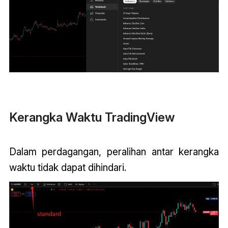
Kerangka Waktu TradingView
Dalam perdagangan, peralihan antar kerangka
waktu tidak dapat dihindari.