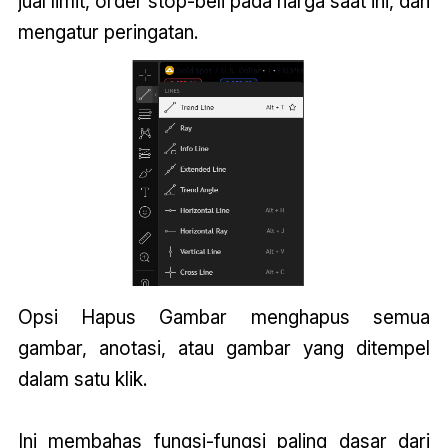
jual limit, order stop-beli pada harga saat ini, dan
mengatur peringatan.
Opsi Hapus Gambar menghapus semua
gambar, anotasi, atau gambar yang ditempel
dalam satu klik.
Ini membahas fungsi-fungsi paling dasar dari