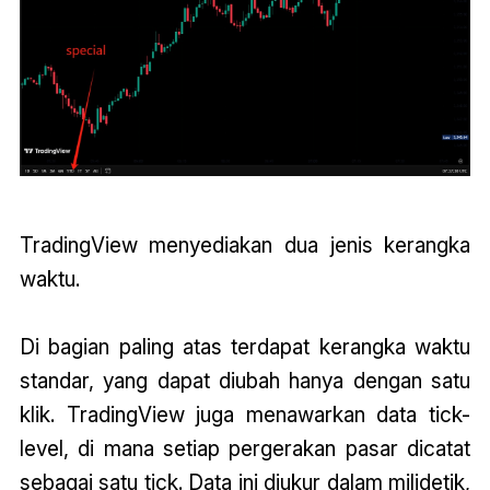
TradingView menyediakan dua jenis kerangka
waktu.
Di bagian paling atas terdapat kerangka waktu
standar, yang dapat diubah hanya dengan satu
klik. TradingView juga menawarkan data tick-
level, di mana setiap pergerakan pasar dicatat
sebagai satu tick. Data ini diukur dalam milidetik,