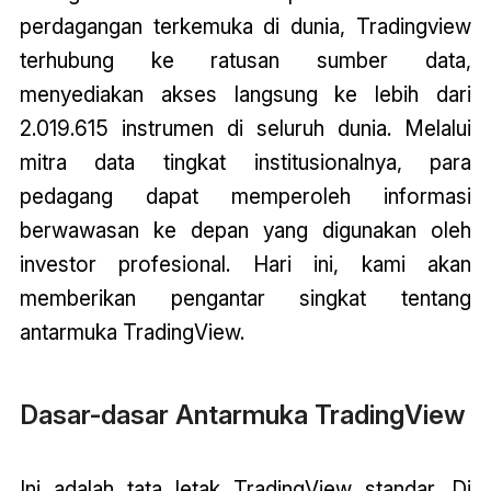
perdagangan terkemuka di dunia, Tradingview
terhubung ke ratusan sumber data,
menyediakan akses langsung ke lebih dari
2.019.615 instrumen di seluruh dunia. Melalui
mitra data tingkat institusionalnya, para
pedagang dapat memperoleh informasi
berwawasan ke depan yang digunakan oleh
investor profesional. Hari ini, kami akan
memberikan pengantar singkat tentang
antarmuka TradingView.
Dasar-dasar Antarmuka TradingView
Ini adalah tata letak TradingView standar. Di