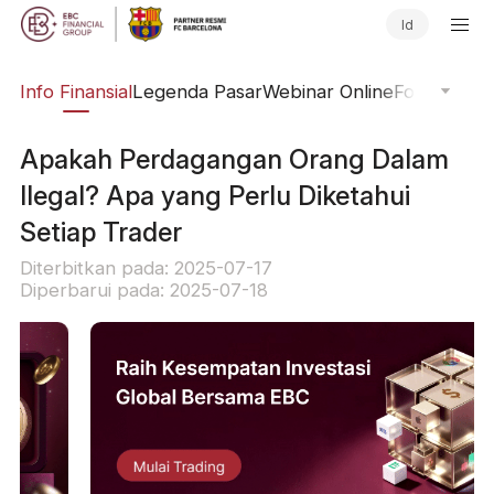
Id
ing
Info Finansial
Legenda Pasar
Webinar Online
Fokus Glob
Apakah Perdagangan Orang Dalam
Ilegal? Apa yang Perlu Diketahui
Setiap Trader
Diterbitkan pada: 2025-07-17
Diperbarui pada: 2025-07-18