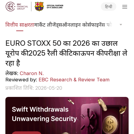
हिन्दी
दकोश
वित्तीय साक्षरता
मार्केट लीजेंड्स
ऑनलाइन कोर्स
फाइनेंस फोकस
तकनीकी
EURO STOXX 50 का 2026 का उछाल
यूरोप की 2025 रैली की टिकाऊपन की परीक्षा ले
रहा है
लेखक:
Charon N.
Reviewed by:
EBC Research & Review Team
प्रकाशित तिथि: 2026-05-20