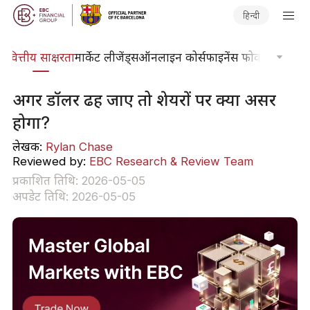
हिन्दी
ोश
वित्तीय साक्षरता
मार्केट लीजेंड्स
ऑनलाइन कोर्स
फाइनेंस फोकस
तकनीकी 
अगर डॉलर ढह जाए तो शेयरों पर क्या असर
होगा?
लेखक:
Rylan Chase
Reviewed by:
EBC Research & Review Team
प्रकाशित तिथि: 2026-05-05
अपडेट तिथि: 2026-05-05