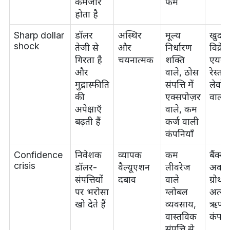
कमजोर
फर्म
होता है
Sharp dollar
डॉलर
अस्थिर
मूल्य
खुदरा
shock
तेजी से
और
निर्धारण
विक्रेत
गिरता है
चयनात्मक
शक्ति
एयरला
और
वाले, ठोस
रेस्तरा
मुद्रास्फीति
संपत्ति में
लेवरे
की
एक्सपोज़र
वाली फर
अपेक्षाएँ
वाले, कम
बढ़ती हैं
कर्ज वाली
कंपनियाँ
Confidence
निवेशक
व्यापक
कम
बैंक्स,
crisis
डॉलर-
वैल्यूएशन
लीवरेज
अवधि 
संपत्तियों
दबाव
वाले
ग्रोथ 
पर भरोसा
ग्लोबल
अत्य
खो देते हैं
व्यवसाय,
ऋणी
वास्तविक
कंपनि
संपत्ति से