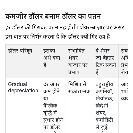
कमज़ोर डॉलर बनाम डॉलर का पतन
हर डॉलर की गिरावट पतन नहीं होती। शेयर-बाज़ार पर असर
इस बात पर निर्भर करता है कि डॉलर क्यों गिर रहा है।
डॉलर परिदृश्य
इसका
संभावित
वे शेयर
सबसे
अर्थ क्या
शेयर
जो बेहतर
अधि
है
बाजार पर
टिक सकते
प्रभावग
प्रभाव
हैं
शेयर
Gradual
दर अंतर
मिश्रित से
बहुराष्ट्रीय
आया
depreciation
कम होने
सकारात्मक
कंपनियाँ,
भारि
या
निर्यातक,
व्यवस
वैश्विक
विदेशी
वृद्धि में
शेयर,
सुधार होने
कमोडिटी
पर डॉलर
से जुड़े