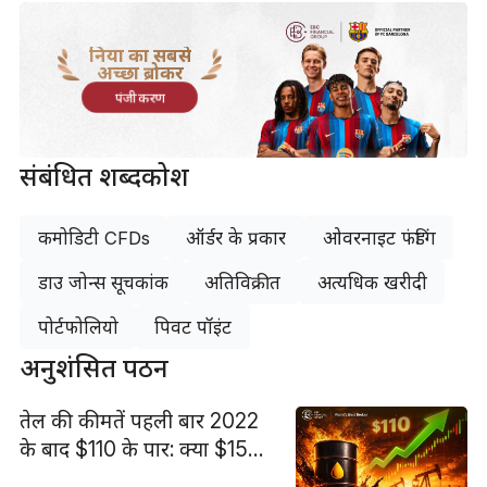
दुनिया का सबसे
अच्छा ब्रोकर
पंजीकरण
संबंधित शब्दकोश
कमोडिटी CFDs
ऑर्डर के प्रकार
ओवरनाइट फंडिंग
डाउ जोन्स सूचकांक
अतिविक्रीत
अत्यधिक खरीदी
पोर्टफोलियो
पिवट पॉइंट
अनुशंसित पठन
तेल की कीमतें पहली बार 2022
के बाद $110 के पार: क्या $150
संभव है?