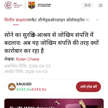
हिन्दी
दकोश
वित्तीय साक्षरता
मार्केट लीजेंड्स
ऑनलाइन कोर्स
फाइनेंस फोकस
तकनीकी
सोने का सुरक्षित-आश्रय से जोखिम संपत्ति में
बदलाव: अब यह जोखिम संपत्ति की तरह क्यों
कारोबार कर रहा है
लेखक:
Rylan Chase
प्रकाशित तिथि: 2026-04-03
अपडेट तिथि: 2026-04-03
XAUUSD
अभी ट्रेड करें
खरीदें:
4345.0
बेचें:
4344.9
9
8