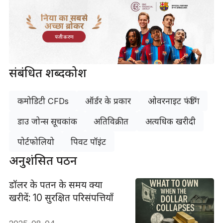
दुनिया का सबसे
अच्छा ब्रोकर
पंजीकरण
संबंधित शब्दकोश
कमोडिटी CFDs
ऑर्डर के प्रकार
ओवरनाइट फंडिंग
डाउ जोन्स सूचकांक
अतिविक्रीत
अत्यधिक खरीदी
पोर्टफोलियो
पिवट पॉइंट
अनुशंसित पठन
डॉलर के पतन के समय क्या
खरीदें: 10 सुरक्षित परिसंपत्तियाँ