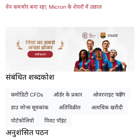
येन कमजोर बना रहा; Micron के शेयरों में उछाल
दुनिया का सबसे
अच्छा ब्रोकर
पंजीकरण
संबंधित शब्दकोश
कमोडिटी CFDs
ऑर्डर के प्रकार
ओवरनाइट फंडिंग
डाउ जोन्स सूचकांक
अतिविक्रीत
अत्यधिक खरीदी
पोर्टफोलियो
पिवट पॉइंट
अनुशंसित पठन