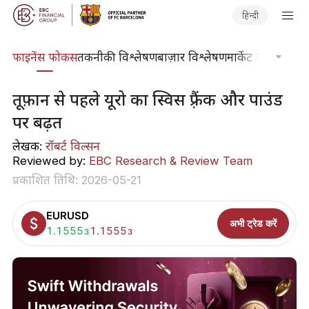
हिन्दी
र्स
फाइनेंस फोकस
तकनीकी विश्लेषण
बाज़ार विश्लेषण
मार्केट जर्नल
ट्रेडिंग
तूफ़ान से पहले यूरो का स्विस फ़्रैंक और पाउंड
पर बढ़त
लेखक:
रॉबर्ट विल्सन
Reviewed by:
EBC Research & Review Team
प्रकाशित तिथि: 2026-05-21
EURUSD
अभी ट्रेड करें
खरीदें:
1.1555
बेचें:
1.1555
3
3