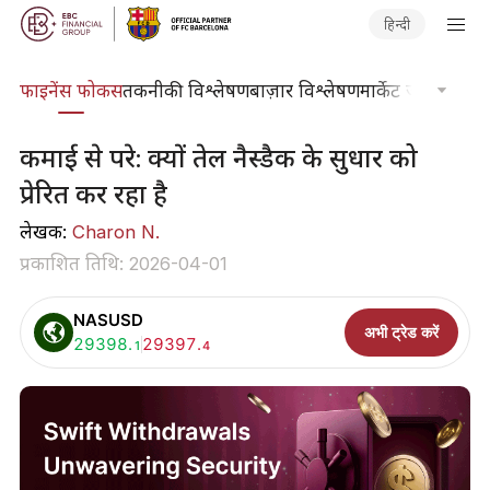
हिन्दी
र्स
फाइनेंस फोकस
तकनीकी विश्लेषण
बाज़ार विश्लेषण
मार्केट जर्नल
ट्रेडिंग
कमाई से परे: क्यों तेल नैस्डैक के सुधार को
प्रेरित कर रहा है
लेखक:
Charon N.
प्रकाशित तिथि: 2026-04-01
NASUSD
अभी ट्रेड करें
खरीदें:
29398.
बेचें:
29397.
1
4