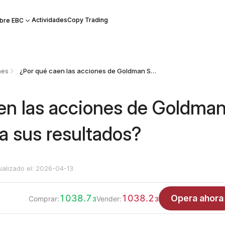
Actividades
Copy Trading
bre EBC
nes
¿Por qué caen las acciones de Goldman Sachs pese a sus resultados?
en las acciones de Goldma
a sus resultados?
ualizado el: 2026-04-13
1038.7
1038.2
Opera ahora
Comprar:
Vender:
3
3