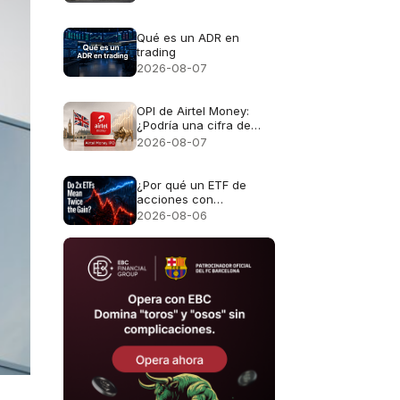
(y por qué te afecta
directamente)
Qué es un ADR en
trading
2026-08-07
OPI de Airtel Money:
¿Podría una cifra de
$10.000M convertirla en
2026-08-07
la mayor OPI de
Londres?
¿Por qué un ETF de
acciones con
apalancamiento 2x no
2026-08-06
genera el doble de
rentabilidad?