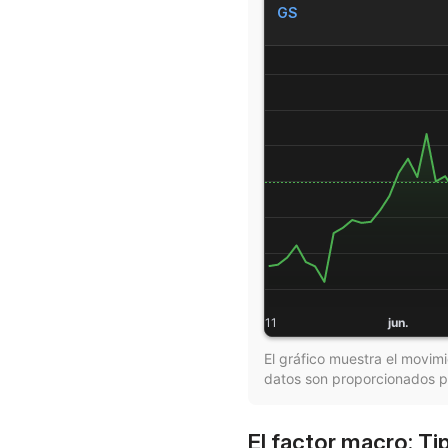
GS
El gráfico muestra el movim
datos son proporcionados p
El factor macro: Ti