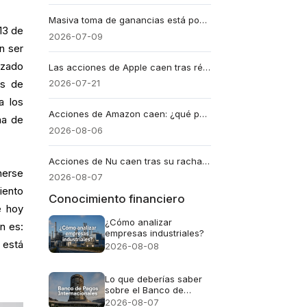
Masiva toma de ganancias está poniendo a prueba la resistencia de acciones tecnológicas
13 de
2026-07-09
an ser
izado
Las acciones de Apple caen tras récord: claves del ajuste bursátil
2026-07-21
as de
a los
Acciones de Amazon caen: ¿qué pasa con el gigante en bolsa?
na de
2026-08-06
Acciones de Nu caen tras su racha récord mientras se convierte en banco
nerse
2026-08-07
iento
Conocimiento financiero
e hoy
¿Cómo analizar
n es:
empresas industriales?
 está
2026-08-08
Lo que deberías saber
sobre el Banco de
Pagos Internacionales
2026-08-07