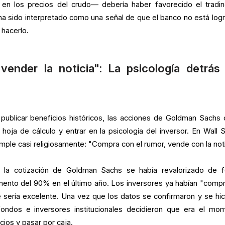
d en los precios del crudo— debería haber favorecido el tradi
ha sido interpretado como una señal de que el banco no está log
 hacerlo.
ender la noticia": La psicología detrás 
 publicar beneficios históricos, las acciones de Goldman Sachs 
hoja de cálculo y entrar en la psicología del inversor. En Wall S
ple casi religiosamente: "Compra con el rumor, vende con la noti
, la cotización de Goldman Sachs se había revalorizado de 
mento del 90% en el último año. Los inversores ya habían "comp
e sería excelente. Una vez que los datos se confirmaron y se hic
ondos e inversores institucionales decidieron que era el mo
cios y pasar por caja.