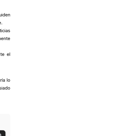
quiden
e.
cias
mente
te el
ía lo
siado
0