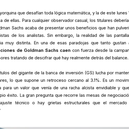
orquina que desafían toda lógica matemática, y la de este lunes 
na de ellas. Para cualquier observador casual, los titulares deberí
ldman Sachs acaba de presentar unos beneficios que han pulver
stas de los analistas. Sin embargo, la realidad de las pantall
oria muy distinta. En una de esas paradojas que tanto gustan 
cciones de Goldman Sachs caen
con fuerza desde la campa
sores tratando de descifrar qué hay realmente detrás del balance.
títulos del gigante de la banca de inversión (GS) lucha por mante
ares, lo que supone un retroceso cercano al 3.1%. Es un movim
ía para un valor que venía de una racha alcista envidiable y qu
pio éxito. La gran pregunta que recorre las mesas de negociació
juste técnico o hay grietas estructurales que el mercado
?