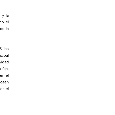
 y la
mo el
os la
i las
cipal
vidad
fija.
en el
 caen
or el