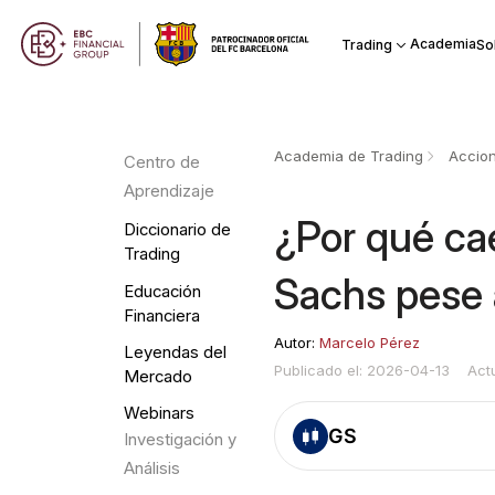
Academia
Trading
So
Academia de Trading
Accio
Centro de
Aprendizaje
¿Por qué ca
Diccionario de
Trading
Sachs pese 
Educación
Financiera
Autor:
Marcelo Pérez
Leyendas del
Publicado el: 2026-04-13
Act
Mercado
Webinars
GS
Investigación y
Análisis