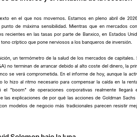
exto en el que nos movemos. Estamos en pleno abril de 2026
 punto de máxima sensibilidad. Mientras que en mercados co
s recientes en las tasas por parte de Banxico, en Estados Unid
tono críptico que pone nerviosos a los banqueros de inversión.
ción, un termómetro de la salud de los mercados de capitales. S
) no terminan de arrancar debido al alto coste del dinero, la prin
nco se verá comprometida. En el informe de hoy, aunque la acti
lo hizo al ritmo necesario para compensar la caída en la renta 
i el "boom" de operaciones corporativas realmente llegará 
e las explicaciones de por qué las acciones de Goldman Sachs
con modelos de negocio más tradicionales parecen resistir mej
vid Solomon bajo la lupa