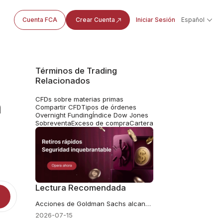
Cuenta FCA
Crear Cuenta
Iniciar Sesión
Español
Términos de Trading
Relacionados
CFDs sobre materias primas
n
Compartir CFD
Tipos de órdenes
Overnight Funding
Índice Dow Jones
Sobreventa
Exceso de compra
Cartera
Lectura Recomendada
Acciones de Goldman Sachs alcanzan máximos históricos
2026-07-15