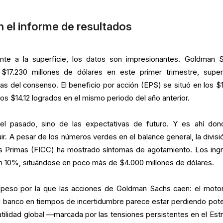
 el informe de resultados
ente a la superficie, los datos son impresionantes. Goldman 
$17.230 millones de dólares en este primer trimestre, supe
 del consenso. El beneficio por acción (EPS) se situó en los $1
los $14.12 logrados en el mismo periodo del año anterior.
l pasado, sino de las expectativas de futuro. Y es ahí don
r. A pesar de los números verdes en el balance general, la divisi
ias Primas (FICC) ha mostrado síntomas de agotamiento. Los ing
 10%, situándose en poco más de $4.000 millones de dólares.
e peso por la que las acciones de Goldman Sachs caen: el moto
l banco en tiempos de incertidumbre parece estar perdiendo pote
ilidad global —marcada por las tensiones persistentes en el Est