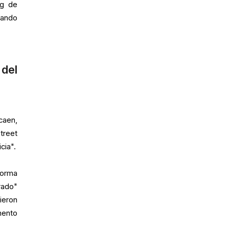
ng de
rando
del
caen,
treet
cia".
forma
rado"
ieron
mento