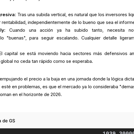
resiva:
Tras una subida vertical, es natural que los inversores li
 rentabilidad, independientemente de lo bueno que sea el inform
ly:
Cuando una acción ya ha subido tanto, necesita noti
olo "buenas", para seguir escalando. Cualquier detalle ligera
l capital se está moviendo hacia sectores más defensivos an
n global no ceda tan rápido como se esperaba.
empujando el precio a la baja en una jornada donde la lógica dictar
co esté en problemas, es que el mercado ya lo consideraba "dema
soman en el horizonte de 2026.
a de GS
1039.3000