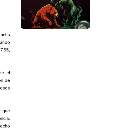
Sachs
rando
7.55,
de el
ón de
resos
r que
ncia.
recho