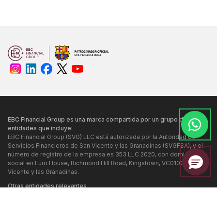
EBC Financial Group es una marca compartida por un grupo de
entidades que incluye:
EBC Financial Group (SVG) LLC está autorizada por la Autoridad de
Servicios Financieros de San Vicente y las Granadinas (SVGFSA), y el
número de registro de la empresa es 353 LLC 2020, con domicilio
social en Euro House, Richmond Hill Road, Kingstown, VC0100, San
Vicente y las Granadinas.
Otras entidades relevantes
EBC Financial Group (UK) Limited está autorizada y regulada por la
Autoridad de Conducta Financiera. Número de referencia: 927552.
Página web:
www.ebcfin.co.uk