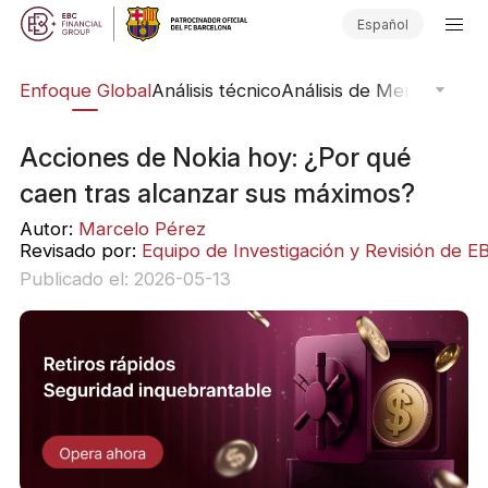
Español
rs
Enfoque Global
Análisis técnico
Análisis de Mercado
Pub
Acciones de Nokia hoy: ¿Por qué
caen tras alcanzar sus máximos?
Autor:
Marcelo Pérez
Revisado por:
Equipo de Investigación y Revisión de E
Publicado el: 2026-05-13