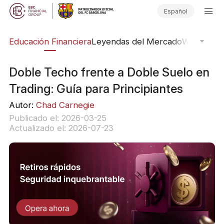
Español
ing
Educación Financiera
Leyendas del Mercado
Webinars
E
Doble Techo frente a Doble Suelo en
Trading: Guía para Principiantes
Autor:
Chad Carnegie
Publicado el: 2026-03-25
Actualizado el: 2026-07-23