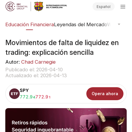
Español
ing
Educación Financiera
Leyendas del Mercado
Webinars
E
Movimientos de falta de liquidez en
trading: explicación sencilla
Autor:
Chad Carnegie
Publicado el: 2026-04-10
Actualizado el: 2026-04-13
SPY
Opera ahora
Comprar:
772.9
Vender:
772.9
4
1