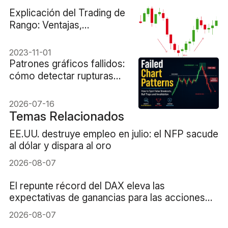
Explicación del Trading de
Rango: Ventajas,
Desventajas y Estrategias
2023-11-01
Patrones gráficos fallidos:
cómo detectar rupturas
falsas, trampas alcistas e
invalidación.
2026-07-16
Temas Relacionados
EE.UU. destruye empleo en julio: el NFP sacude
al dólar y dispara al oro
2026-08-07
El repunte récord del DAX eleva las
expectativas de ganancias para las acciones
alemanas
2026-08-07