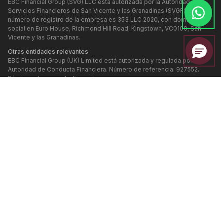
EBC Financial Group (SVG) LLC está autorizada por la Autoridad de
Servicios Financieros de San Vicente y las Granadinas (SVGFSA), y el
número de registro de la empresa es 353 LLC 2020, con domicilio
social en Euro House, Richmond Hill Road, Kingstown, VC0100, San
Vicente y las Granadinas.
Otras entidades relevantes
EBC Financial Group (UK) Limited está autorizada y regulada por la
Autoridad de Conducta Financiera. Número de referencia: 927552.
Página web:
www.ebcfin.co.uk
EBC Financial Group (Cayman) Limited está autorizada y regulada por
la Autoridad Monetaria de las Islas Caimán (Número de referencia:
2038223). Página web:
www.ebcgroup.ky
EBC Financial (MU) Limited está licenciada y regulada por la Comisión
de Servicios Financieros de Mauricio (Número de referencia
GB24203273), con dirección registrada en el tercer piso, Standard
Chartered Tower, Cybercity, Ebene, 72201, República de Mauricio. El
sitio web de esta entidad se mantiene por separado.
EBC Financial Group (Comoros) Limited está autorizada por la
Autoridad de Finanzas Offshore de la Isla Autónoma de Anjouan, Unión
de las Comoras, con el número de referencia L 15637/EFGC, y con la
dirección registrada en Hamchako, Mutsamudu, Isla Autónoma de
Anjouan, Unión de las Comoras.
EBC Financial Group (Australia) Pty Ltd (ACN: 619 073 237) está
autorizada y regulada por la Comisión Australiana de Valores e
Inversiones (Número de referencia: 500991). EBC Financial Group