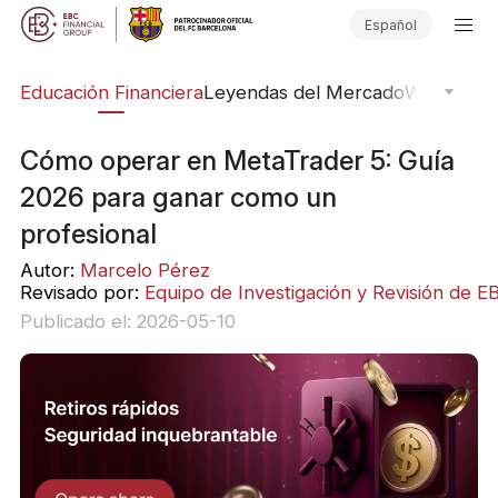
Español
ing
Educación Financiera
Leyendas del Mercado
Webinars
E
Cómo operar en MetaTrader 5: Guía
2026 para ganar como un
profesional
Autor:
Marcelo Pérez
Revisado por:
Equipo de Investigación y Revisión de E
Publicado el: 2026-05-10