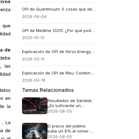
tivos
OPI de Quantinuum: 5 cosas que debes saber sobre el debut de acciones de QNT por $1.680M
ienza
2026-06-04
a que
OPI de Medline 2025: ¿Por qué podría ser la mayor salida a bolsa del año?
ilidad
2025-10-13
ia de
Explicación de OPI de Fervo Energy: Valoración de FRVO y tesis sobre el poder de IA
 debe
2026-05-11
, las
Explicación de OPI de Riku: Combinación de negocios, mercados y riesgos
lidad
2026-04-16
Temas Relacionados
datos
ón en
Resultados de Sandisk:
¿Es suficiente un
de la
crecimiento de ingresos
2026-08-05
de cuatro veces tras la
caída del 47%?
. La
El precio del platino
ia de
sube un 8% al volver a
centrarse la atención
2026-08-05
si el