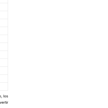
, los
ertir