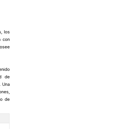
, los
a con
posee
enido
ed de
. Una
ones,
to de