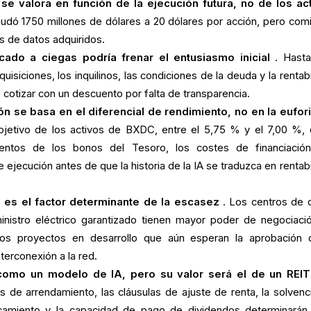
se valora en función de la ejecución futura, no de los ac
dó 1750 millones de dólares a 20 dólares por acción, pero com
os de datos adquiridos.
cado a ciegas podría frenar el entusiasmo inicial
. Hast
uisiciones, los inquilinos, las condiciones de la deuda y la rentab
cotizar con un descuento por falta de transparencia.
n se basa en el diferencial de rendimiento, no en la eufor
objetivo de los activos de BXDC, entre el 5,75 % y el 7,00 %,
entos de los bonos del Tesoro, los costes de financiación
 ejecución antes de que la historia de la IA se traduzca en rentabi
a es el factor determinante de la escasez
. Los centros de 
inistro eléctrico garantizado tienen mayor poder de negociaci
los proyectos en desarrollo que aún esperan la aprobación 
nterconexión a la red.
como un modelo de IA, pero su valor será el de un REIT
s de arrendamiento, las cláusulas de ajuste de renta, la solvenc
ancamiento y la capacidad de pago de dividendos determinarán 