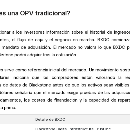
s una OPV tradicional?
ionar a los inversores información sobre el historial de ingresos
ientes, el flujo de caja y el negocio en marcha. BXDC comienz
 un mandato de adquisición. El mercado no valora lo que BXDC 
stone podrá adquirir tras la cotización.
es sirve como referencia inicial del mercado. Un movimiento sost
ares indicaría que los compradores están valorando la r
s de datos de Blackstone antes de que los activos sean visibles
dólares señalaría que el mercado exige pruebas de las adquisici
ndamientos, los costes de financiación y la capacidad de repar
a prima.
Detalle de BXDC
Blackstone Digital Infrastructure Trust Inc.