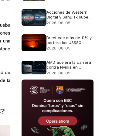
en el déficit de
suministro previsto para
2026.
Acciones de Western
Digital y SanDisk suben
antes de sus resultados
2026-08-05
rueba
iones
Brent cae más de 11% y
s una
perfora los US$80
2026-08-05
stone
AMD acelera la carrera
contra Nvidia en
inteligencia artificial
dad de
2026-08-05
 de la
C?