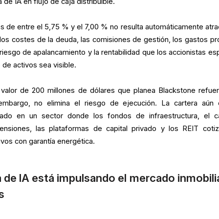
de IA en flujo de caja distribuible.
os de entre el 5,75 % y el 7,00 % no resulta automáticamente atrac
 los costes de la deuda, las comisiones de gestión, los gastos pr
riesgo de apalancamiento y la rentabilidad que los accionistas es
de activos sea visible.
valor de 200 millones de dólares que planea Blackstone refuer
n embargo, no elimina el riesgo de ejecución. La cartera aún
uado en un sector donde los fondos de infraestructura, el ca
nsiones, las plataformas de capital privado y los REIT coti
vos con garantía energética.
 de IA está impulsando el mercado inmobili
s