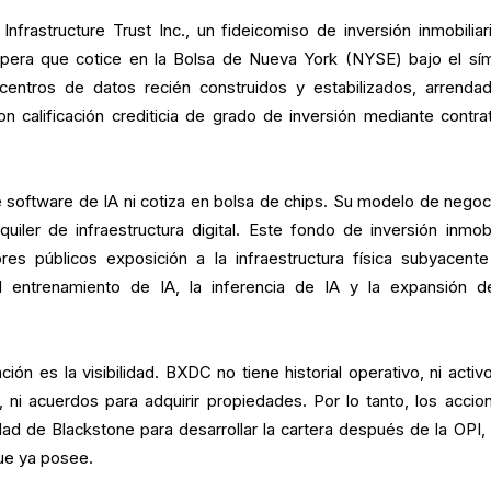
nfrastructure Trust Inc., un fideicomiso de inversión inmobiliar
spera que cotice en la Bolsa de Nueva York (NYSE) bajo el sí
centros de datos recién construidos y estabilizados, arrenda
n calificación crediticia de grado de inversión mediante contra
oftware de IA ni cotiza en bolsa de chips. Su modelo de negoc
uiler de infraestructura digital. Este fondo de inversión inmobil
res públicos exposición a la infraestructura física subyacente
 entrenamiento de IA, la inferencia de IA y la expansión d
ión es la visibilidad. BXDC no tiene historial operativo, ni activ
 ni acuerdos para adquirir propiedades. Por lo tanto, los accion
ad de Blackstone para desarrollar la cartera después de la OPI, 
que ya posee.