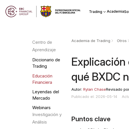
Academia
Trading
So
Academia de Trading
Otros
Centro de
Aprendizaje
Explicación
Diccionario de
Trading
qué BXDC no
Educación
Financiera
Autor:
Rylan Chase
Revisado po
Leyendas del
Publicado el: 2026-05-14
Act
Mercado
Webinars
Investigación y
Puntos clave
Análisis