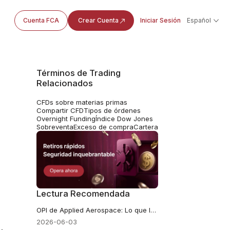
Cuenta FCA
Crear Cuenta
Iniciar Sesión
Español
Términos de Trading
Relacionados
CFDs sobre materias primas
Compartir CFD
Tipos de órdenes
Overnight Funding
Índice Dow Jones
Sobreventa
Exceso de compra
Cartera
Lectura Recomendada
OPI de Applied Aerospace: Lo que los inversores deben saber sobre AADX
2026-06-03