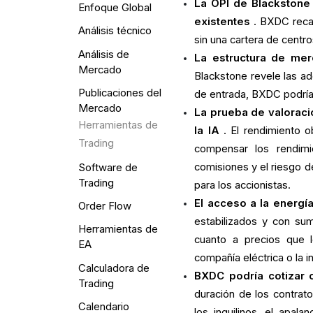
La OPI de Blackstone 
Enfoque Global
existentes
. BXDC recau
Análisis técnico
sin una cartera de centr
Análisis de
La estructura de mer
Mercado
Blackstone revele las adq
Publicaciones del
de entrada, BXDC podría 
Mercado
La prueba de valoració
Herramientas de
la IA
. El rendimiento 
Trading
compensar los rendimi
comisiones y el riesgo de
Software de
Trading
para los accionistas.
El acceso a la energí
Order Flow
estabilizados y con sum
Herramientas de
cuanto a precios que 
EA
compañía eléctrica o la i
Calculadora de
BXDC podría cotizar 
Trading
duración de los contrato
Calendario
los inquilinos, el apal