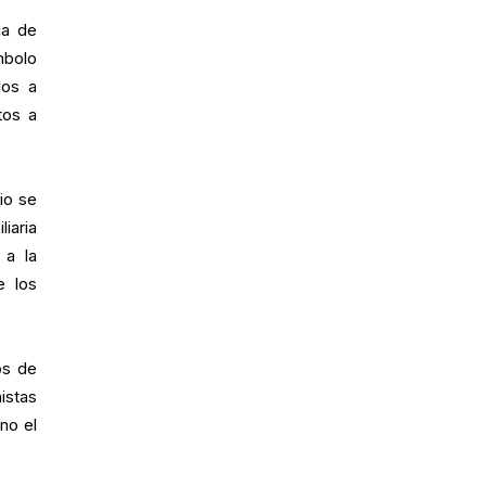
ia de
mbolo
dos a
tos a
io se
iaria
 a la
e los
os de
istas
no el