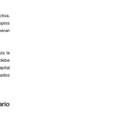
tiva.
opios
peran
za la
 debe
pital
zados
ario