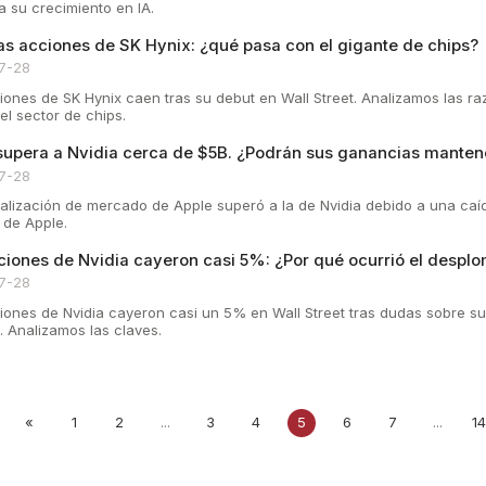
a su crecimiento en IA.
as acciones de SK Hynix: ¿qué pasa con el gigante de chips?
7-28
iones de SK Hynix caen tras su debut en Wall Street. Analizamos las raz
el sector de chips.
supera a Nvidia cerca de $5B. ¿Podrán sus ganancias mantene
7-28
talización de mercado de Apple superó a la de Nvidia debido a una caí
 de Apple.
ciones de Nvidia cayeron casi 5%: ¿Por qué ocurrió el despl
7-28
iones de Nvidia cayeron casi un 5% en Wall Street tras dudas sobre sus
al. Analizamos las claves.
«
1
2
...
3
4
5
6
7
...
1