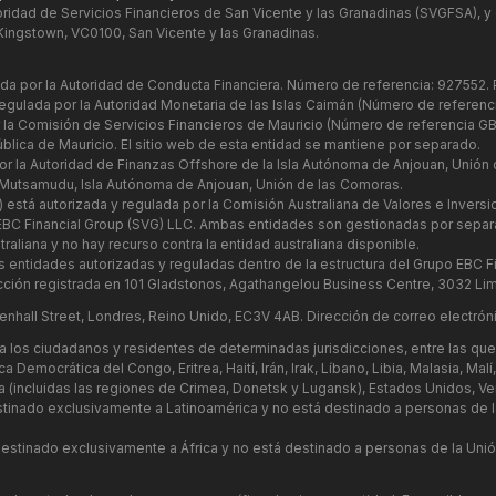
oridad de Servicios Financieros de San Vicente y las Granadinas (SVGFSA), 
Kingstown, VC0100, San Vicente y las Granadinas.
lada por la Autoridad de Conducta Financiera. Número de referencia: 927552.
regulada por la Autoridad Monetaria de las Islas Caimán (Número de referen
r la Comisión de Servicios Financieros de Mauricio (Número de referencia GB
blica de Mauricio. El sitio web de esta entidad se mantiene por separado.
or la Autoridad de Finanzas Offshore de la Isla Autónoma de Anjouan, Unión
 Mutsamudu, Isla Autónoma de Anjouan, Unión de las Comoras.
) está autorizada y regulada por la Comisión Australiana de Valores e Invers
n EBC Financial Group (SVG) LLC. Ambas entidades son gestionadas por separ
aliana y no hay recurso contra la entidad australiana disponible.
as entidades autorizadas y reguladas dentro de la estructura del Grupo EBC F
ción registrada en 101 Gladstonos, Agathangelou Business Centre, 3032 Lim
enhall Street, Londres, Reino Unido, EC3V 4AB. Dirección de correo electrón
 los ciudadanos y residentes de determinadas jurisdicciones, entre las que 
Democrática del Congo, Eritrea, Haití, Irán, Irak, Líbano, Libia, Malasia, Ma
ania (incluidas las regiones de Crimea, Donetsk y Lugansk), Estados Unidos, 
stinado exclusivamente a Latinoamérica y no está destinado a personas de 
estinado exclusivamente a África y no está destinado a personas de la Unión