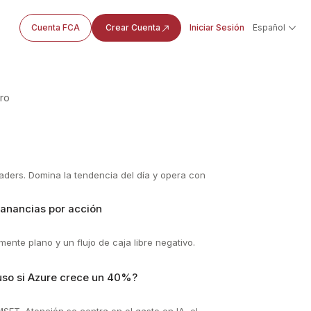
Cuenta FCA
Crear Cuenta
Iniciar Sesión
Español
ro
raders. Domina la tendencia del día y opera con
ganancias por acción
nte plano y un flujo de caja libre negativo.
uso si Azure crece un 40%?
SFT. Atención se centra en el gasto en IA, el