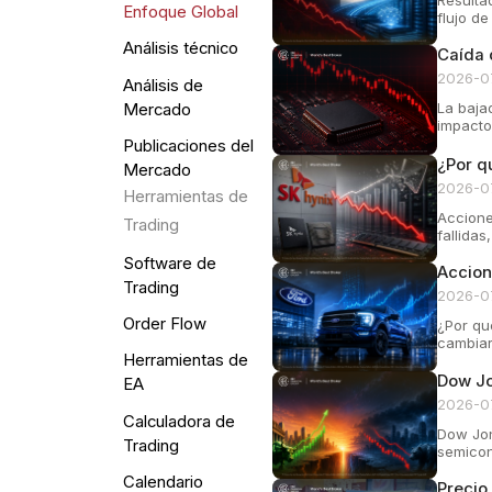
Enfoque Global
flujo de
Análisis técnico
Caída 
2026-0
Análisis de
La baja
Mercado
impacto
Publicaciones del
¿Por q
Mercado
2026-0
Herramientas de
Accione
Trading
fallida
Software de
Accion
Trading
2026-0
Order Flow
¿Por qu
cambiar
Herramientas de
Dow Jo
EA
2026-0
Calculadora de
Dow Jon
Trading
semicon
Calendario
Precio