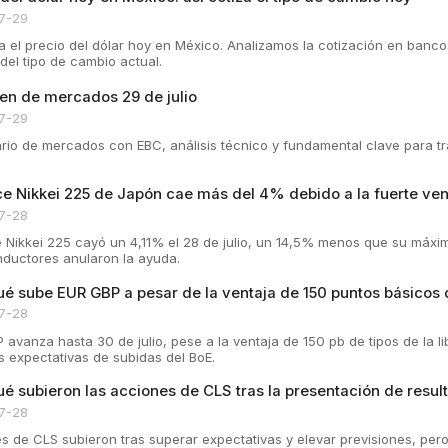
7-29
a el precio del dólar hoy en México. Analizamos la cotización en banco
del tipo de cambio actual.
n de mercados 29 de julio
7-29
iario de mercados con EBC, análisis técnico y fundamental clave para t
ice Nikkei 225 de Japón cae más del 4% debido a la fuerte ve
7-28
ce Nikkei 225 cayó un 4,11% el 28 de julio, un 14,5% menos que su máxim
ductores anularon la ayuda.
ué sube EUR GBP a pesar de la ventaja de 150 puntos básicos
7-28
avanza hasta 30 de julio, pese a la ventaja de 150 pb de tipos de la li
 expectativas de subidas del BoE.
ué subieron las acciones de CLS tras la presentación de resul
7-28
s de CLS subieron tras superar expectativas y elevar previsiones, pero