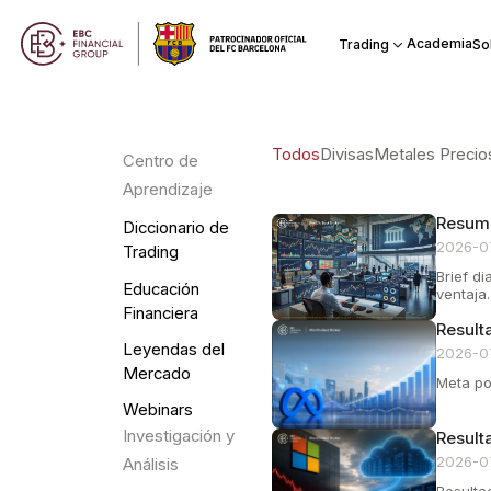
Academia
Trading
So
Todos
Divisas
Metales Precio
Centro de
Aprendizaje
Resume
Diccionario de
2026-0
Trading
Brief d
Educación
ventaja.
Financiera
Result
Leyendas del
2026-0
Mercado
Meta po
Webinars
Investigación y
Result
2026-0
Análisis
Resulta