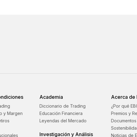
ondiciones
Academia
Acerca de
ading
Diccionario de Trading
¿Por qué EB
o y Margen
Educación Financiera
Premios y R
tiros
Leyendas del Mercado
Documentos 
Sostenibilid
Investigación y Análisis
tucionales
Noticias de 