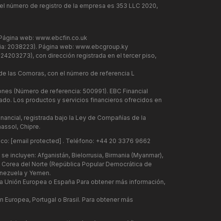
y el número de registro de la empresa es 353 LLC 2020,
 Página web:
www.ebcfin.co.uk
cia: 2038223). Página web:
www.ebcgroup.ky
24203273), con dirección registrada en el tercer piso,
 de las Comoras, con el número de referencia L
iones (Número de referencia: 500991). EBC Financial
ado. Los productos y servicios financieros ofrecidos en
inancial, registrada bajo la Ley de Compañías de la
assol, Chipre.
ico:
[email protected]
. Teléfono: +44 20 3376 9662
se incluyen: Afganistán, Bielorrusia, Birmania (Myanmar),
lí, Corea del Norte (República Popular Democrática de
Venezuela y Yemen.
la Unión Europea o España Para obtener más información,
 Europea, Portugal o Brasil. Para obtener más