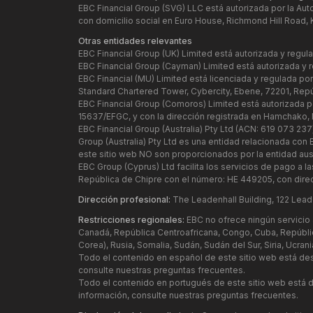
EBC Financial Group (SVG) LLC está autorizada por la Aut
con domicilio social en Euro House, Richmond Hill Road, 
Otras entidades relevantes
EBC Financial Group (UK) Limited está autorizada y regu
EBC Financial Group (Cayman) Limited está autorizada y 
EBC Financial (MU) Limited está licenciada y regulada po
Standard Chartered Tower, Cybercity, Ebene, 72201, Repú
EBC Financial Group (Comoros) Limited está autorizada p
15637/EFGC, y con la dirección registrada en Hamchako,
EBC Financial Group (Australia) Pty Ltd (ACN: 619 073 237
Group (Australia) Pty Ltd es una entidad relacionada co
este sitio web NO son proporcionados por la entidad austr
EBC Group (Cyprus) Ltd facilita los servicios de pago a l
República de Chipre con el número: HE 449205, con direc
Dirección profesional:
The Leadenhall Building, 122 Lead
Restricciones regionales:
EBC no ofrece ningún servicio a
Canadá, República Centroafricana, Congo, Cuba, República 
Corea), Rusia, Somalia, Sudán, Sudán del Sur, Siria, Ucr
Todo el contenido en español de este sitio web está de
consulte nuestras preguntas frecuentes.
Todo el contenido en portugués de este sitio web está d
información, consulte nuestras preguntas frecuentes.