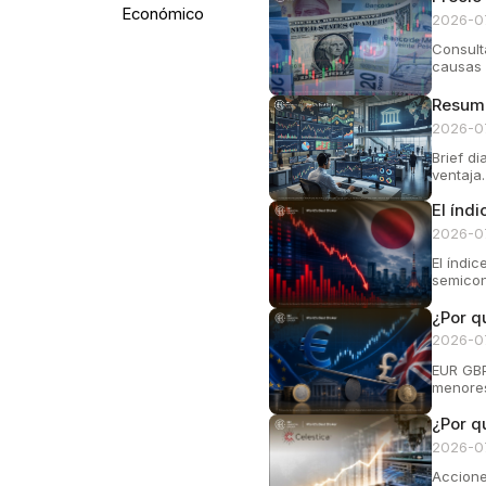
Económico
2026-0
Consult
causas 
Resume
2026-0
Brief d
ventaja.
El índ
2026-0
El índi
semicon
¿Por q
2026-0
EUR GBP 
menores
¿Por q
2026-0
Accione