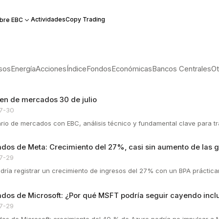
Actividades
Copy Trading
bre EBC
sos
Energía
Acciones
Índice
Fondos
Económicas
Bancos Centrales
Ot
n de mercados 30 de julio
7-30
iario de mercados con EBC, análisis técnico y fundamental clave para t
ados de Meta: Crecimiento del 27%, casi sin aumento de las 
7-29
dría registrar un crecimiento de ingresos del 27% con un BPA prácticame
ados de Microsoft: ¿Por qué MSFT podría seguir cayendo incl
7-29
dos de Microsoft: crecimiento del 40 % de Azure podría no impulsar a M