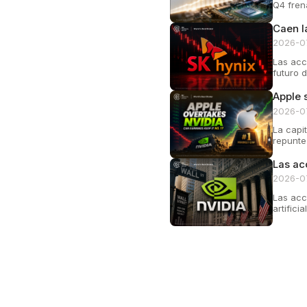
Q4 fren
Caen l
2026-0
Las acc
futuro d
Apple 
2026-0
La capi
repunte
Las ac
2026-0
Las acc
artifici