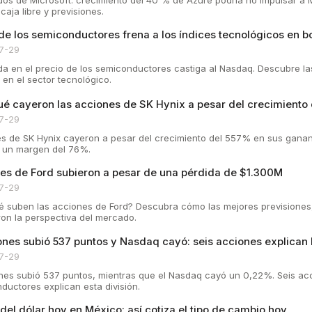
 caja libre y previsiones.
de los semiconductores frena a los índices tecnológicos en b
7-29
da en el precio de los semiconductores castiga al Nasdaq. Descubre la
 en el sector tecnológico.
ué cayeron las acciones de SK Hynix a pesar del crecimiento 
7-29
s de SK Hynix cayeron a pesar del crecimiento del 557% en sus ganan
s, un margen del 76%.
es de Ford subieron a pesar de una pérdida de $1.300M
7-29
é suben las acciones de Ford? Descubra cómo las mejores previsiones,
on la perspectiva del mercado.
nes subió 537 puntos y Nasdaq cayó: seis acciones explican l
7-29
es subió 537 puntos, mientras que el Nasdaq cayó un 0,22%. Seis acc
ductores explican esta división.
 del dólar hoy en México: así cotiza el tipo de cambio hoy