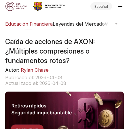
Español
ing
Educación Financiera
Leyendas del Mercado
Webinars
E
Caída de acciones de AXON:
¿Múltiples compresiones o
fundamentos rotos?
Autor:
Rylan Chase
Publicado el: 2026-04-08
Actualizado el: 2026-04-08