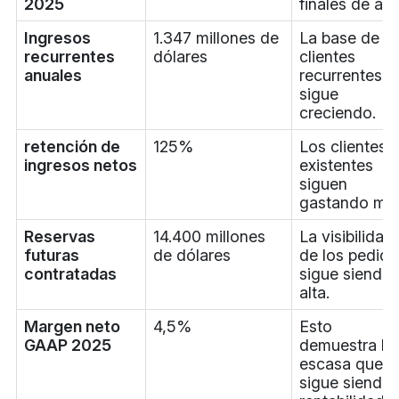
2025
finales de año
Ingresos
1.347 millones de
La base de
recurrentes
dólares
clientes
anuales
recurrentes
sigue
creciendo.
retención de
125%
Los clientes
ingresos netos
existentes
siguen
gastando má
Reservas
14.400 millones
La visibilidad
futuras
de dólares
de los pedid
contratadas
sigue siendo
alta.
Margen neto
4,5%
Esto
GAAP 2025
demuestra lo
escasa que
sigue siendo 