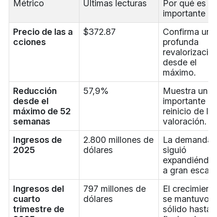
Métrico
Últimas lecturas
Por qué es
importante
Precio de las a
$372.87
Confirma una
cciones
profunda
revalorizació
desde el
máximo.
Reducción
57,9%
Muestra un
desde el
importante
máximo de 52
reinicio de la
semanas
valoración.
Ingresos de
2.800 millones de
La demanda
2025
dólares
siguió
expandiéndo
a gran escala
Ingresos del
797 millones de
El crecimient
cuarto
dólares
se mantuvo
trimestre de
sólido hasta