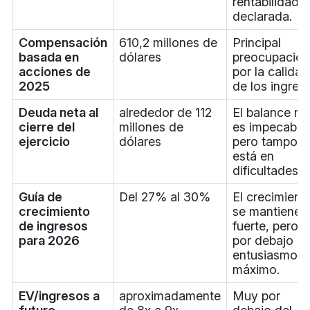
rentabilidad
declarada.
Compensación
610,2 millones de
Principal
basada en
dólares
preocupación
acciones de
por la calidad
2025
de los ingres
Deuda neta al
alrededor de 112
El balance no
cierre del
millones de
es impecable,
ejercicio
dólares
pero tampoc
está en
dificultades.
Guía de
Del 27% al 30%
El crecimient
crecimiento
se mantiene
de ingresos
fuerte, pero
para 2026
por debajo de
entusiasmo
máximo.
EV/ingresos a
aproximadamente
Muy por