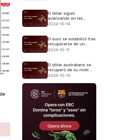
El dólar siguió
avanzando en las
operaciones asiáticas
2024-10-14
El euro se estabilizó tras
recuperarse de un
mínimo
2024-10-11
El dólar australiano se
recuperó de su nivel
más bajo
2024-10-10
e
 de