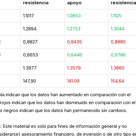
o
resistencia
apoyo
resistenci
1.1017
1.0853
1.1125
1.2894
1.2753
1.3044
3
0,8827
0,8435
0,8880
3
0,6653
0,6446
0,6786
1.3977
1.3579
1.3860
147,90
141.09
154,64
bla indican que los datos han aumentado en comparación con el
 rojos indican que los datos han disminuido en comparación con el
os negros indican que los datos han permanecido sin cambios.
 Este material es solo para fines de información general y no
iderarse) asesoramiento financiero, de inversión o de otro tipo e