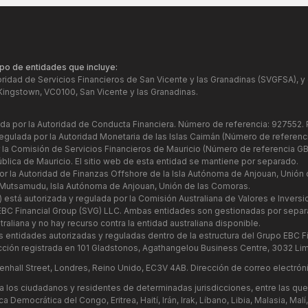
po de entidades que incluye:
oridad de Servicios Financieros de San Vicente y las Granadinas (SVGFSA), 
Kingstown, VC0100, San Vicente y las Granadinas.
lada por la Autoridad de Conducta Financiera. Número de referencia: 927552.
regulada por la Autoridad Monetaria de las Islas Caimán (Número de referen
r la Comisión de Servicios Financieros de Mauricio (Número de referencia GB
blica de Mauricio. El sitio web de esta entidad se mantiene por separado.
or la Autoridad de Finanzas Offshore de la Isla Autónoma de Anjouan, Unión
 Mutsamudu, Isla Autónoma de Anjouan, Unión de las Comoras.
) está autorizada y regulada por la Comisión Australiana de Valores e Invers
n EBC Financial Group (SVG) LLC. Ambas entidades son gestionadas por separ
aliana y no hay recurso contra la entidad australiana disponible.
as entidades autorizadas y reguladas dentro de la estructura del Grupo EBC F
ción registrada en 101 Gladstonos, Agathangelou Business Centre, 3032 Lim
enhall Street, Londres, Reino Unido, EC3V 4AB. Dirección de correo electrón
 los ciudadanos y residentes de determinadas jurisdicciones, entre las que 
Democrática del Congo, Eritrea, Haití, Irán, Irak, Líbano, Libia, Malasia, Ma