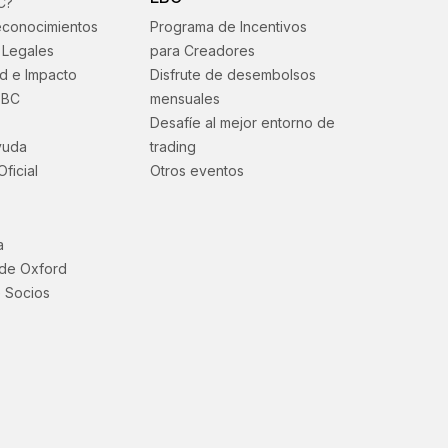
C?
econocimientos
Programa de Incentivos
Legales
para Creadores
ad e Impacto
Disfrute de desembolsos
EBC
mensuales
Desafíe al mejor entorno de
yuda
trading
Oficial
Otros eventos
a
 de Oxford
 Socios