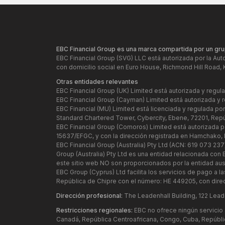
EBC Financial Group es una marca compartida por un gru
EBC Financial Group (SVG) LLC está autorizada por la Aut
con domicilio social en Euro House, Richmond Hill Road, 
Otras entidades relevantes
EBC Financial Group (UK) Limited está autorizada y regu
EBC Financial Group (Cayman) Limited está autorizada y 
EBC Financial (MU) Limited está licenciada y regulada po
Standard Chartered Tower, Cybercity, Ebene, 72201, Repú
EBC Financial Group (Comoros) Limited está autorizada p
15637/EFGC, y con la dirección registrada en Hamchako,
EBC Financial Group (Australia) Pty Ltd (ACN: 619 073 237
Group (Australia) Pty Ltd es una entidad relacionada co
este sitio web NO son proporcionados por la entidad austr
EBC Group (Cyprus) Ltd facilita los servicios de pago a l
República de Chipre con el número: HE 449205, con direc
Dirección profesional:
The Leadenhall Building, 122 Lead
Restricciones regionales:
EBC no ofrece ningún servicio a
Canadá, República Centroafricana, Congo, Cuba, República 