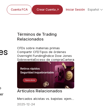
Cuenta FCA
Crear Cuenta
Iniciar Sesión
Español
Términos de Trading
Relacionados
CFDs sobre materias primas
nes
Compartir CFD
Tipos de órdenes
Overnight Funding
Índice Dow Jones
Sobreventa
Exceso de compra
Cartera
o
Artículos Relacionados
er
Mercados alcistas vs. bajistas: ejemplos reales
2025-12-24