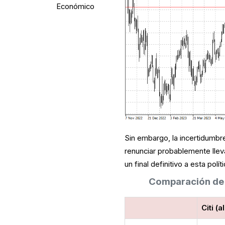
Económico
Sin embargo, la incertidumbre
renunciar probablemente lleva
un final definitivo a esta políti
Comparación de 
Citi (