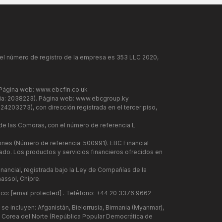
y el número de registro de la empresa es 353 LLC 2020,
 Página web:
www.ebcfin.co.uk
cia: 2038223). Página web:
www.ebcgroup.ky
24203273), con dirección registrada en el tercer piso,
 de las Comoras, con el número de referencia L
iones (Número de referencia: 500991). EBC Financial
ado. Los productos y servicios financieros ofrecidos en
inancial, registrada bajo la Ley de Compañías de la
assol, Chipre.
ico:
[email protected]
. Teléfono: +44 20 3376 9662
se incluyen: Afganistán, Bielorrusia, Birmania (Myanmar),
lí, Corea del Norte (República Popular Democrática de