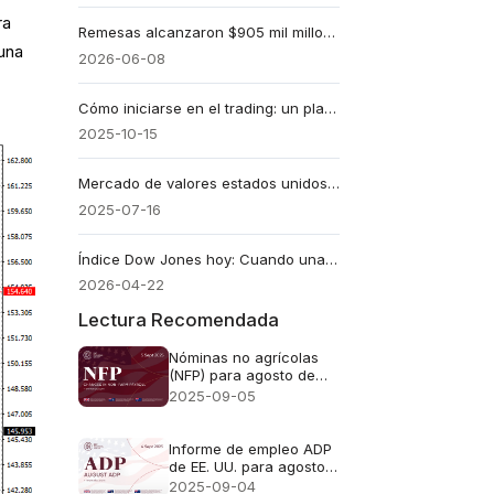
ra
Remesas alcanzaron $905 mil millones y sobrevivieron a todas las crisis
una
2026-06-08
Cómo iniciarse en el trading: un plan paso a paso para principiantes
2025-10-15
Mercado de valores estados unidos hoy: El Dow Jones cae 423 puntos, el Nasdaq alcanza un récord
2025-07-16
Índice Dow Jones hoy: Cuando unas pocas acciones mueven todo el mercado
2026-04-22
Lectura Recomendada
Nóminas no agrícolas
(NFP) para agosto de
2025
2025-09-05
Informe de empleo ADP
de EE. UU. para agosto
de 2025
2025-09-04