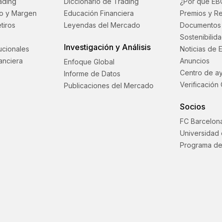
ading
Diccionario de Trading
¿Por qué EB
o y Margen
Educación Financiera
Premios y R
tiros
Leyendas del Mercado
Documentos 
Sostenibilid
Investigación y Análisis
tucionales
Noticias de 
anciera
Anuncios
Enfoque Global
Centro de a
Informe de Datos
Verificación 
Publicaciones del Mercado
Socios
FC Barcelon
Universidad
Programa de