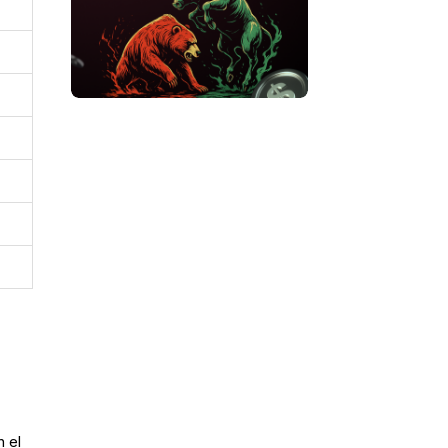
a
n el