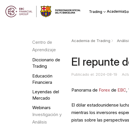
Academia
Trading
So
Academia de Trading
Anális
Centro de
Aprendizaje
El repunte d
Diccionario de
Trading
Publicado el: 2024-08-19
Act
Educación
Financiera
Panorama de
Forex
de
EBC
,
Leyendas del
Mercado
El dólar estadounidense luch
Webinars
mientras los inversores espe
Investigación y
pistas sobre las perspectiva
Análisis