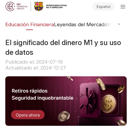
Español
ing
Educación Financiera
Leyendas del Mercado
Webinars
E
El significado del dinero M1 y su uso
de datos
Publicado el: 2024-07-19
Actualizado el: 2024-12-27