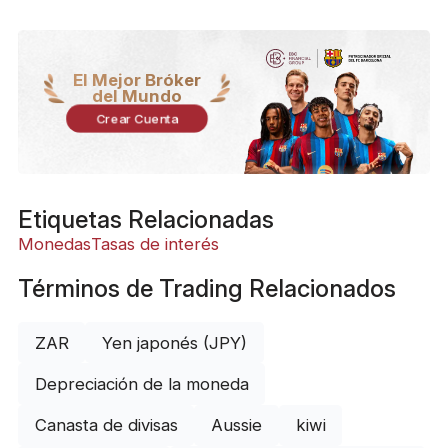
El Mejor Bróker
del Mundo
Crear Cuenta
Etiquetas Relacionadas
Monedas
Tasas de interés
Términos de Trading Relacionados
ZAR
Yen japonés (JPY)
Depreciación de la moneda
Canasta de divisas
Aussie
kiwi