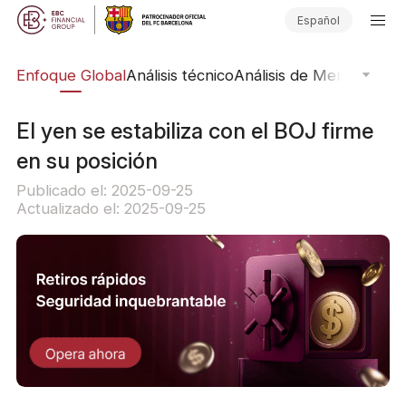
Español
rs
Enfoque Global
Análisis técnico
Análisis de Mercado
Pub
El yen se estabiliza con el BOJ firme
en su posición
Publicado el: 2025-09-25
Actualizado el: 2025-09-25