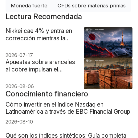
Moneda fuerte
CFDs sobre materias primas
Lectura Recomendada
Nikkei cae 4% y entra en
corrección mientras la
venta masiva de chips a
nivel mundial afecta a
2026-07-17
Tokio
Apuestas sobre aranceles
al cobre impulsan el
precio del cobre a un
récord de $6,703
2026-08-06
Conocimiento financiero
Cómo invertir en el índice Nasdaq en
Latinoamérica a través de EBC Financial Group
2026-08-10
Qué son los índices sintéticos: Guía completa