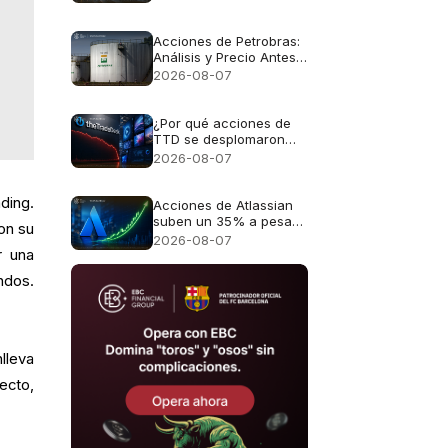
ganancias para las
acciones alemanas
Acciones de Petrobras:
Análisis y Precio Antes
del Reporte Financiero
2026-08-07
¿Por qué acciones de
TTD se desplomaron
casi un 30%?
2026-08-07
ding.
Acciones de Atlassian
suben un 35% a pesar
on su
de unas perspectivas
2026-08-07
de crecimiento del 13%
r una
ondos.
lleva
recto,