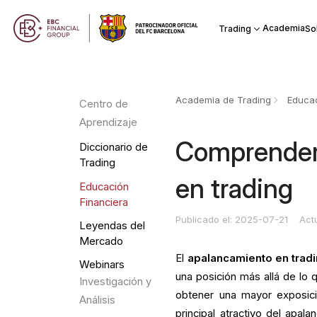
Academia
Trading
So
Academia de Trading
Educac
Centro de
Aprendizaje
Comprender 
Diccionario de
Trading
en trading
Educación
Financiera
Publicado el: 2025-07-21
Act
Leyendas del
Mercado
El
apalancamiento en trad
Webinars
una posición más allá de lo 
Investigación y
obtener una mayor exposici
Análisis
principal atractivo del apal