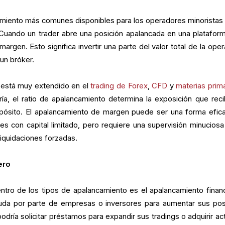
amiento más comunes disponibles para los operadores minoristas 
Cuando un trader abre una posición apalancada en una platafor
margen. Esto significa invertir una parte del valor total de la ope
un bróker.
 está muy extendido en el
trading de
Forex
,
CFD
y
materias prim
ía, el ratio de apalancamiento determina la exposición que reci
epósito. El apalancamiento de margen puede ser una forma efic
s con capital limitado, pero requiere una supervisión minuciosa
liquidaciones forzadas.
ero
ntro de los tipos de apalancamiento es el apalancamiento financ
euda por parte de empresas o inversores para aumentar sus pos
ría solicitar préstamos para expandir sus tradings o adquirir act