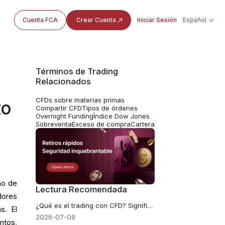
Cuenta FCA
Crear Cuenta
Iniciar Sesión
Español
Términos de Trading
Relacionados
CFDs sobre materias primas
to
Compartir CFD
Tipos de órdenes
Overnight Funding
Índice Dow Jones
Sobreventa
Exceso de compra
Cartera
ño de
Lectura Recomendada
dores
¿Qué es el trading con CFD? Significado, funcionamiento, costes, apalancamiento y riesgos
s. El
2026-07-09
ntos,