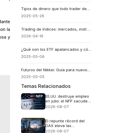
Tipos de dinero que todo trader debería conocer
2025-05-26
tante
on la
Trading de índices: mercados, instrumentos y factores clave
2026-04-16
osa y
¿Qué son los ETF apalancados y cómo funcionan?
2025-05-06
Futuros del Nikkei: Guía para nuevos operadores
2025-05-05
Temas Relacionados
EE.UU. destruye empleo
en julio: el NFP sacude
al dólar y dispara al oro
2026-08-07
El repunte récord del
DAX eleva las
expectativas de
2026-08-07