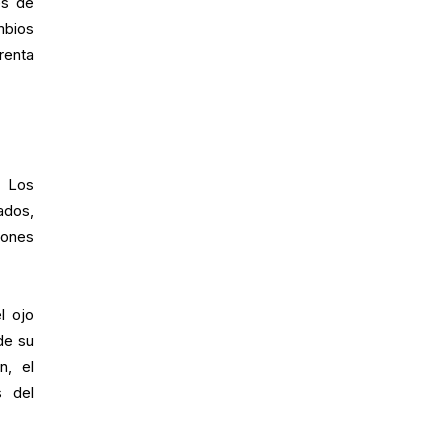
es de
mbios
renta
. Los
ados,
iones
l ojo
de su
n, el
s del