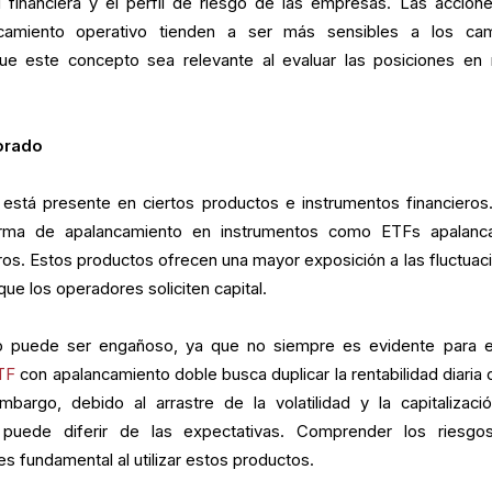
ud financiera y el perfil de riesgo de las empresas. Las accion
camiento operativo tienden a ser más sensibles a los ca
e este concepto sea relevante al evaluar las posiciones en 
orado
 está presente en ciertos productos e instrumentos financieros
orma de apalancamiento en instrumentos como ETFs apalanc
ros. Estos productos ofrecen una mayor exposición a las fluctuac
ue los operadores soliciten capital.
o puede ser engañoso, ya que no siempre es evidente para e
TF
con apalancamiento doble busca duplicar la rentabilidad diaria 
mbargo, debido al arrastre de la volatilidad y la capitalizació
 puede diferir de las expectativas. Comprender los riesgo
s fundamental al utilizar estos productos.