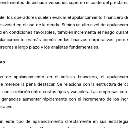
rendimientos de dichas inversiones superen el coste del préstam
able, los operadores suelen evaluar el apalancamiento financiero d
sividad en el uso de la deuda. Si bien un alto nivel de apalancam
ad en condiciones favorables, también incrementa el riesgo durant
alancamiento es más común en las finanzas corporativas, pero 
ersores a largo plazo y los analistas fundamentales.
ivo
s de apalancamiento en el análisis financiero, el apalancam
e merece la pena destacar. Se relaciona con la estructura de c
 con la relación entre costos fijos y variables. Las empresas con 
s ganancias aumentar rápidamente con el incremento de los ing
erativo.
can este tipo de apalancamiento directamente en sus estrategi