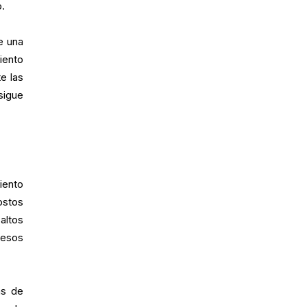
o.
e una
iento
e las
sigue
iento
ostos
altos
resos
as de