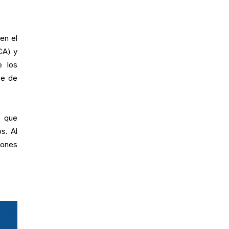
en el
CA) y
e los
se de
a que
s. Al
iones