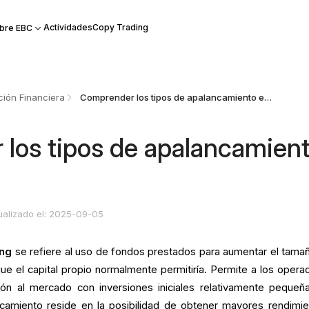
Actividades
Copy Trading
bre EBC
ión Financiera
Comprender los tipos de apalancamiento en trading
los tipos de apalancamien
ualizado el: 2025-09-05
ing
se refiere al uso de fondos prestados para aumentar el tama
que el capital propio normalmente permitiría. Permite a los opera
ón al mercado con inversiones iniciales relativamente pequeña
ancamiento reside en la posibilidad de obtener mayores rendimie