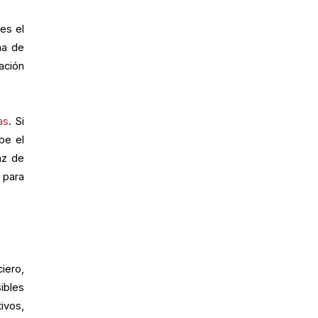
es el
ma de
ración
as
. Si
be el
az de
 para
iero,
ibles
ivos,