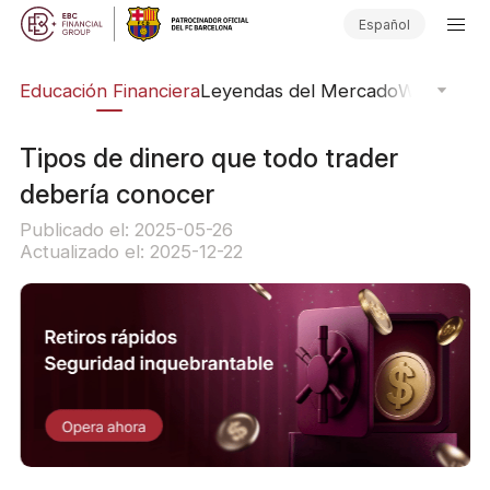
Español
ing
Educación Financiera
Leyendas del Mercado
Webinars
E
Tipos de dinero que todo trader
debería conocer
Publicado el: 2025-05-26
Actualizado el: 2025-12-22