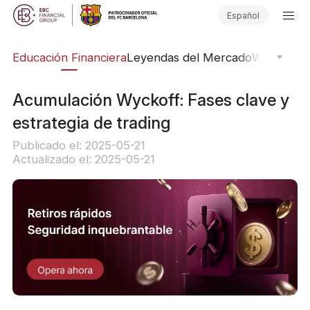
Español
ing
Educación Financiera
Leyendas del Mercado
Webinars
E
Acumulación Wyckoff: Fases clave y
estrategia de trading
Publicado el: 2025-05-21
Actualizado el: 2025-05-21