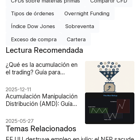
CFDs sobre materias primas
Compartir CFD
Tipos de órdenes
Overnight Funding
Índice Dow Jones
Sobreventa
Exceso de compra
Cartera
Lectura Recomendada
¿Qué es la acumulación en
el trading? Guía para
principiantes
2025-12-11
Acumulación Manipulación
Distribución (AMD): Guía
Completa de Trading
2025-05-27
Temas Relacionados
EE.UU. destruye empleo en julio: el NFP sacude