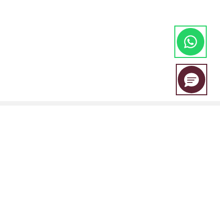
EBC Financial Group es una marca compartida por un grupo de
entidades que incluye:
EBC Financial Group (SVG) LLC está autorizada por la Autoridad de