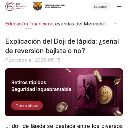
Español
ing
Educación Financiera
Leyendas del Mercado
Webinars
E
Explicación del Doji de lápida: ¿señal
de reversión bajista o no?
Publicado el: 2025-05-15
El doji de lápida se destaca entre los diversos