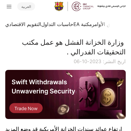
العربية
تداول
تدفق الأوامر
مكتبة EA
حاسبات التداول
التقويم الاقتصادي
​ وزارة الخزانة الفشل هو عمل مكتب
التحقيقات الفدرالي .
اريخ النشر: 2023-10-06
ارتفاع عوائد سندات الخزانة الأمريكية قد وضع المزيد