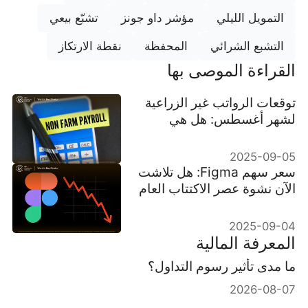
التمويل الليلي
مؤشر داو جونز
تشبّع بيعي
التشبع الشرائي
المحفظة
نقطة الارتكاز
القراءة الموصى بها
توقعات الرواتب غير الزراعية
لشهر أغسطس: هل هي
علامة على تباطؤ سوق
العمل؟
2025-09-05
سعر سهم Figma: هل تلاشت
الآن نشوة عصر الاكتتاب العام
الأولي؟
2025-09-04
المعرفة المالية
ما مدى تأثير رسوم التداول؟
2026-08-07