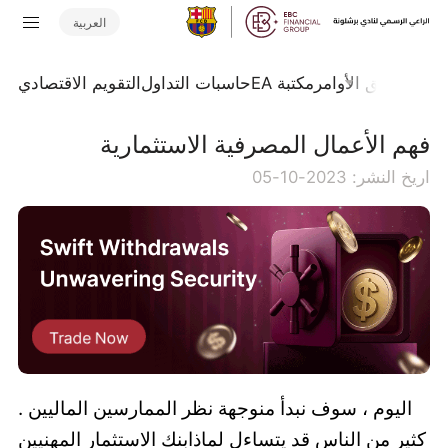
العربية
تداول
تدفق الأوامر
مكتبة EA
حاسبات التداول
التقويم الاقتصادي
فهم الأعمال المصرفية الاستثمارية
اريخ النشر: 2023-10-05
اليوم ، سوف نبدأ منوجهة نظر الممارسين الماليين .
كثير من الناس قد يتساءل لماذابنك الاستثمار المهنيين