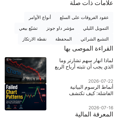
علامات ذات صلة
عقود الفروقات على السلع
أنواع الأوامر
التمويل الليلي
مؤشر داو جونز
تشبّع بيعي
التشبع الشرائي
المحفظة
نقطة الارتكاز
القراءة الموصى بها
لماذا انهار سهم تشارتر وما
الذي يجب أن تثبته أرباح الربع
الثاني
2026-07-22
أنماط الرسوم البيانية
الفاشلة: كيف تكتشف
الاختراقات الزائفة، فخاخ
الثيران وإبطال النموذج
2026-07-16
المعرفة المالية