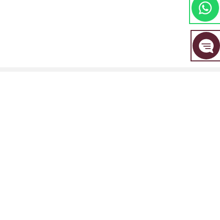
مجموعة EBC المالية هي علامة تجارية مشتركة بين مجموعة من الكيانات المنفصلة، ​​
كل منها مرخصة ومنظمة من قبل سلطتها المالية المعنية.
EBC Financial Group (SVG) LLC: مرخصة من قبل هيئة الخدمات المالية في سانت
فينسنت وجزر غرينادين (SVGFSA). رقم تسجيل الشركة: 353 LLC 2020. العنوان
المسجل: Euro House, Richmond Hill Road, Kingstown, VC0100, St. Vincent
and the Grenadines.