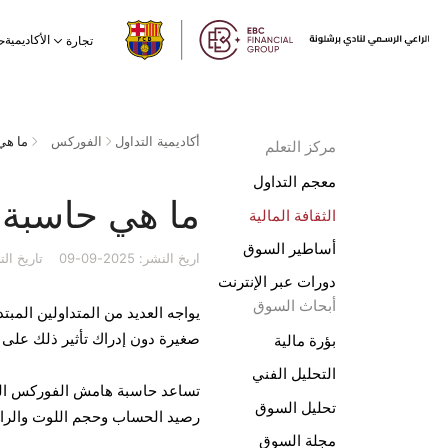
الأكاديمية
تجارة
ح
أكاديمية التداول
الفوركس
ما هي
مركز التعلم
معجم التداول
ما هي حاسبة
الثقافة المالية
أساطير السوق
اريخ النشر: 2025-09-09
تاريخ التحديث:
دورات عبر الإنترنت
أبحاث السوق
يواجه العديد من المتداولين المب
صغيرة دون إدراك تأثير ذلك على 
بؤرة مالية
التحليل الفني
تساعد حاسبة هامش الفوركس المت
تحليل السوق
رصيد الحساب وحجم اللوت والرافع
مجلة السوق