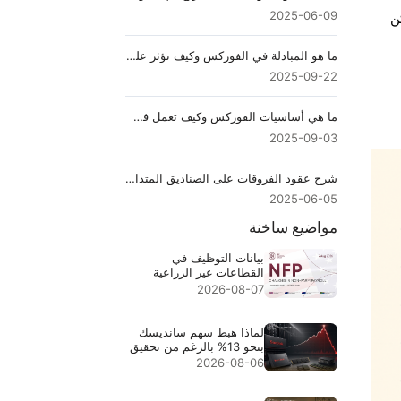
2025-06-09
ن
ما هو المبادلة في الفوركس وكيف تؤثر على التداول؟
2025-09-22
ما هي أساسيات الفوركس وكيف تعمل في التداول
2025-09-03
شرح عقود الفروقات على الصناديق المتداولة (ETF): ما هي وكيف تعمل
2025-06-05
مواضيع ساخنة
بيانات التوظيف في
القطاعات غير الزراعية
لشهر يوليو 2026 - السابق:
2026-08-07
57 ألفًا، المتوقع: 83 ألفًا
لماذا هبط سهم سانديسك
بنحو 13% بالرغم من تحقيق
إيرادات قياسية بقيمة
2026-08-06
$8.97B