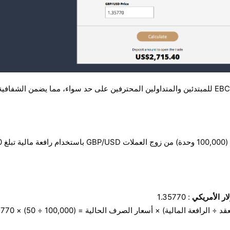
كما هو موضح، تم تصميم حاسبة EBC للمبتدئين والمتداولين المحترفين على حد سواء، مما يضمن الشفافية
ار الأمريكي
: 1.35770
: (حجم العقد ÷ الرافعة المالية) × أسعار 