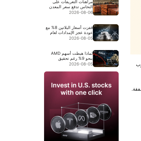
مراهنات التعريفات على
النحاس تدفع سعر المعدن
إلى مستوى قياسي $6.703
2026-08-06
قفزت أسعار البلاتين 8% مع
عودة عجز الإمدادات لعام
2026 إلى دائرة الاهتمام
2026-08-05
لماذا هبطت أسهم AMD
بنحو 9% رغم تحقيق
إيرادات قياسية بقيمة
2026-08-05
وب
$11.5B
فقة.