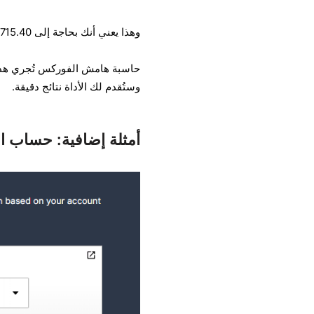
وهذا يعني أنك بحاجة إلى 2,715.40 جنيهًا إسترلينيًا في حساب الهامش الخاص بك لفتح المركز.
حاسبة هامش الفوركس تُجري هذه الع
وستُقدم لك الأداة نتائج دقيقة.
أمثلة إضافية: حساب ا