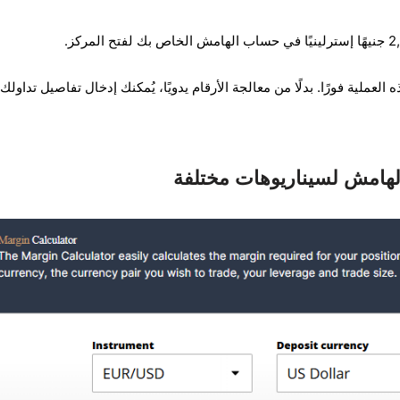
ملية فورًا. بدلًا من معالجة الأرقام يدويًا، يُمكنك إدخال تفاصيل تداولك،
لهامش لسيناريوهات مختلفة