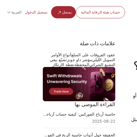
حساب هيئة الرقابة المالية
يسجل
تسجيل الدخول
العربية
علامات ذات صلة
عقود الفروقات على السلع
أنواع الأوامر
التمويل الليلي
مؤشر داو جونز
تشبّع بيعي
التشبع الشرائي
المحفظة
نقطة الارتكاز
أو
القراءة الموصى بها
حاسبة أرباح الفوركس: كيفية حساب أرباحك من التداول
ثل
2025-08-22
الحقيقة حول أدوات حاسبة الربح في الفوركس