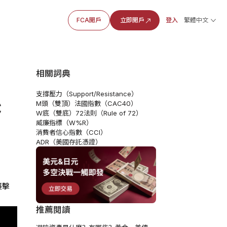
FCA開戶
立即開戶
登入
繁體中文
相關詞典
支撐壓力（Support/Resistance）
C
M頭（雙頂）
法國指數（CAC40）
W底（雙底）
72法則（Rule of 72）
威廉指標（W%R）
消費者信心指數（CCI）
ADR（美國存託憑證）
襲擊
推薦閱讀