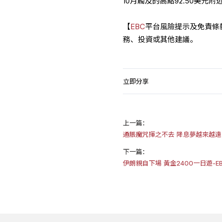
10月觸及的高點92.50美元附
【
EBC
平台風險提示及免責條
務、投資或其他建議。
立即分享
上一篇：
通脹魔咒揮之不去 降息夢越來越遠
下一篇：
伊朗親自下場 黃金2400一日遊-E