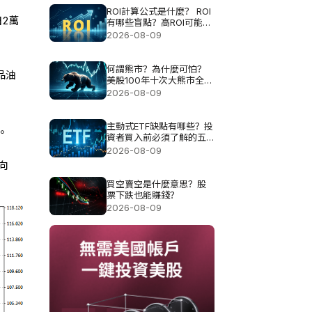
ROI計算公式是什麼？ ROI
日2萬
有哪些盲點？高ROI可能伴
隨哪些風險？
2026-08-09
何謂熊市？為什麼可怕？
品油
美股100年十次大熊市全解
析
2026-08-09
主動式ETF缺點有哪些？投
彈。
資者買入前必須了解的五
大風險
2026-08-09
向
買空賣空是什麼意思？股
票下跌也能賺錢？
2026-08-09