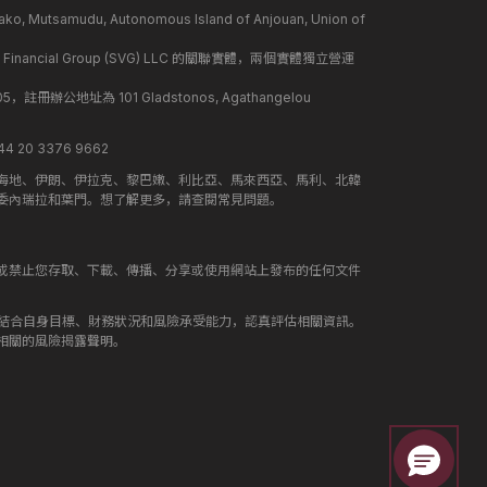
mudu, Autonomous Island of Anjouan, Union of
 Financial Group (SVG) LLC 的關聯實體，兩個實體獨立營運
冊辦公地址為 101 Gladstonos, Agathangelou
 20 3376 9662
海地、伊朗、伊拉克、黎巴嫩、利比亞、馬來西亞、馬利、北韓
委內瑞拉和葉門。想了解更多，請查閱常見問題。
或禁止您存取、下載、傳播、分享或使用網站上發布的任何文件
應結合自身目標、財務狀況和風險承受能力，認真評估相關資訊。
相關的風險揭露聲明。