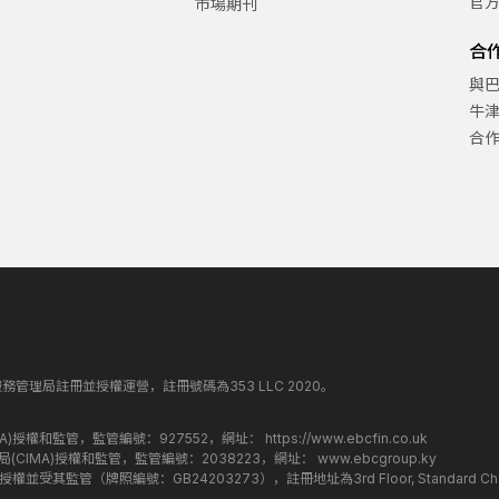
官
市場期刊
合
與
牛
合
丁斯金融服務管理局註冊並授權運營，註冊號碼為353 LLC 2020。
監管局(FCA)授權和監管，監管編號：927552，網址：
https://www.ebcfin.co.uk
群島金融管理局(CIMA)授權和監管，監管編號：2038223，網址：
www.ebcgroup.ky
)授權並受其監管（牌照編號：GB24203273），註冊地址為3rd Floor, Standard Charter