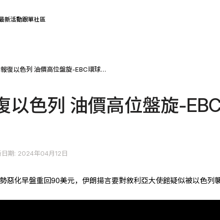
最新活動
跟單社區
伊朗放話報復以色列 油價高位盤旋-EBC環球焦點
以色列 油價高位盤旋-EB
日期: 2024年04月12日
東局勢惡化早盤重回90美元，伊朗揚言要對敘利亞大使館疑似被以色列