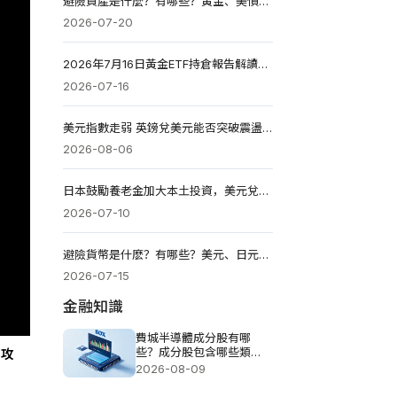
避險資產是什麼？有哪些？黃金、美債、美元誰是2026安全港？
2026-07-20
2026年7月16日黃金ETF持倉報告解讀：較前一個交易日減少2.569噸
2026-07-16
美元指數走弱 英鎊兌美元能否突破震盪區間？
2026-08-06
日本鼓勵養老金加大本土投資，美元兌日圓跌破162
2026-07-10
避險貨幣是什麽？有哪些？美元、日元、瑞郎避險邏輯與投資策略
2026-07-15
金融知識
費城半導體成分股有哪
些？成分股包含哪些類
動攻
型？
2026-08-09