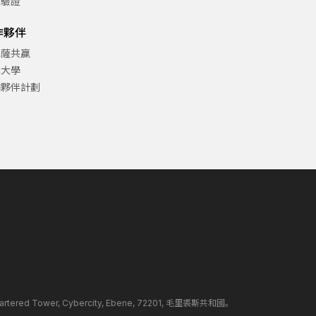
方驗證
作夥伴
巴薩共贏
津大學
作夥伴計劃
ed Tower, Cybercity, Ebene, 72201, 毛里裘斯共和國。