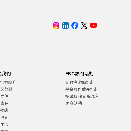
於我們
EBC熱門活動
C官方簡介
創作者激勵計劃
項與榮譽
基金經理成長計劃
律文件
挑戰最強交易環境
會責任
更多活動
C動態
告通知
助中心