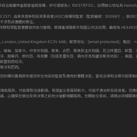
盟昂儒昂自治島離岸金融管理局授權，許可證號為 L 15637/EFGC，註冊辦公地址為 Hamchako, Mutsa
司編號：619 073 237）由澳洲證券和投資委員會(ASIC)授權和監管（監管編號：500991），是EBC
不涉及該實體的責任。
roup 結構內的持牌和受監管實體提供支付服務，根據塞浦路斯共和國公司法註冊，編號為 HE449205，註
treet, London, United Kingdom EC3V 4AB；郵寄地址：
[email protected]
；電話：+44
斯、緬甸、加拿大、中非共和國、剛果、古巴、剛果民主共和國、厄立特里亞、歐盟、
牙、南蘇丹、敘利亞、烏克蘭（包括克里米亞、頓內茨克和盧甘斯克地區）、美國、
歐盟和西班牙。
萄牙和巴西。
您的權利義務將依據您所在地區的監管及適用的實體決定。當地法律和法規可能限製
伴隨高風險，可能導致迅速虧損。保證金交易風險較大，可能不適合所有投資者。您
議，以確保在做出投資決策之前充分理解相關風險。在開始交易前，請務必詳細閱讀