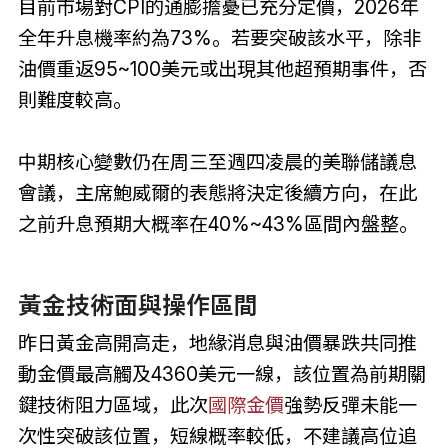
目前市場對CPI的通膨擔憂已充分定價，2026年
全年升息機率約為73%。若要突破該水平，除非
油價重返95~100美元或出現其他超預期事件，否
則難度較高。
中期核心變數仍在周三至週四凌晨的美聯儲議息
會議，主席鮑威爾的表態將決定後續方向，在此
之前升息預期大概率在40%~43%區間內盤整。
黃金技術面與操作區間
昨日黃金高開高走，地緣消息與油價暴跌共同推
動金價最高觸及4360美元一線，該位置為前期關
鍵技術阻力區域，此次
國際金價
強勢反彈未能一
次性突破該位置，短線概率較低，不建議高位追