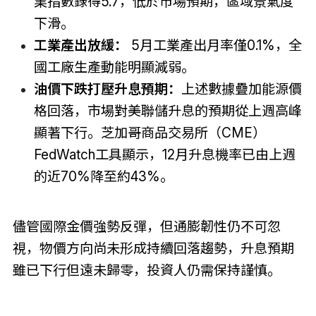
業指數錄得5.7，低於市場預期，區域景氣度
下滑。
工業產出放緩：
5月工業產出月率僅0.1%，全
國工廠生產動能明顯減弱。
油價下跌打壓升息預期：
上述數據疊加能源價
格回落，市場對美聯儲升息的預期從上週高峰
顯著下行。芝加哥商品交易所（CME）
FedWatch工具顯示，12月升息機率已由上週
的近70%降至約43%。
儘管國際金價強勢反彈，但通膨韌性仍不可忽
視，物價方向尚未形成持續回落趨勢，升息預期
雖已下行但遠未歸零，投資人仍需保持謹慎。