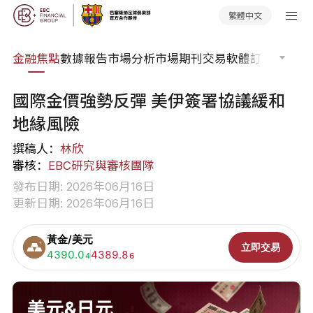
繁體中文
課程
金融焦點
數據報告
市場分析
市場期刊
交易軟體
訂單流
EA 
國際金價強勢反彈 美伊簽署協議緩和
地緣風險
撰稿人：
林欣
審核：
EBC研究與審核團隊
發布日期: 2026年06月16日
更新日期: 2026年06月16日
黃金/美元
立即交易
買入:
4390.0
賣出:
4389.8
4
6