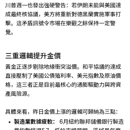
川普週一也發出強硬警告：若伊朗未能與美國達
成最終核協議，美方將重新對德黑蘭實施軍事打
擊。這矛盾訊號令市場在樂觀之餘保持一定警
覺。
三重邏輯提升金價
黃金正逐步剔除地緣衝突溢價。和平協議的達成
直接壓制了美國公債殖利率、美元指數及原油價
格，這三者正是目前最核心的通膨驅動力與跨資
產風險源。
具體來看，昨日金價上漲的邏輯可歸納為三點：
製造業數據疲軟：
6月紐約聯邦儲備銀行製造