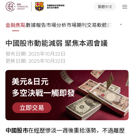
繁體中文
課程
金融焦點
數據報告
市場分析
市場期刊
交易軟體
訂單流
EA 
中國股市動能減弱 聚焦本週會議
發布日期: 2025年10月22日
更新日期: 2025年10月22日
中國股市
在經歷慘淡一週後重拾漲勢，不過離歷