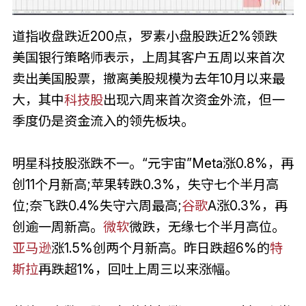
道指收盘跌近200点，罗素小盘股跌近2%领跌
美国银行策略师表示，上周其客户五周以来首次
卖出美国股票，撤离美股规模为去年10月以来最
大，其中
科技股
出现六周来首次资金外流，但一
季度仍是资金流入的领先板块。
明星科技股涨跌不一。“元宇宙”Meta涨0.8%，再
创11个月新高;苹果转跌0.3%，失守七个半月高
位;奈飞跌0.4%失守六周最高;
谷歌
A涨0.3%，再
创逾一周新高。
微软
微跌，无缘七个半月高位。
亚马逊
涨1.5%创两个月新高。昨日跌超6%的
特
斯拉
再跌超1%，回吐上周三以来涨幅。