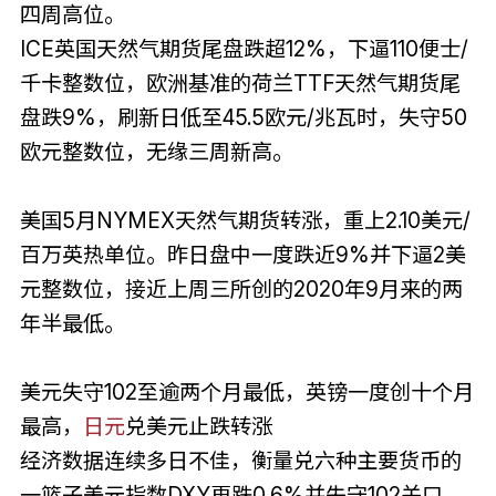
四周高位。
ICE英国天然气期货尾盘跌超12%，下逼110便士/
千卡整数位，欧洲基准的荷兰TTF天然气期货尾
盘跌9%，刷新日低至45.5欧元/兆瓦时，失守50
欧元整数位，无缘三周新高。
美国5月NYMEX天然气期货转涨，重上2.10美元/
百万英热单位。昨日盘中一度跌近9%并下逼2美
元整数位，接近上周三所创的2020年9月来的两
年半最低。
美元失守102至逾两个月最低，英镑一度创十个月
最高，
日元
兑美元止跌转涨
经济数据连续多日不佳，衡量兑六种主要货币的
一篮子美元指数DXY再跌0.6%并失守102关口，