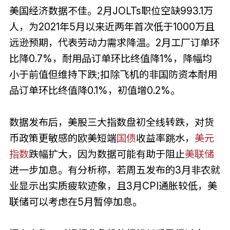
美国经济数据不佳。2月JOLTs职位空缺993.1万
人，为2021年5月以来近两年首次低于1000万且
远逊预期，代表劳动力需求降温。2月工厂订单环
比降0.7%，耐用品订单环比终值降1%，降幅均
小于前值但维持下跌;扣除飞机的非国防资本耐用
品订单环比终值降0.1%，初值增0.2%。
数据发布后，美股三大指数盘初全线转跌，对货
币政策更敏感的欧美短端
国债
收益率跳水，
美元
指数
跌幅扩大，因为数据可能有助于阻止
美联储
进一步加息。有分析称，若周五发布的3月非农就
业显示出实质疲软迹象，且3月CPI通胀较低，美
联储可以考虑在5月暂停加息。