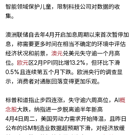
智能领域保护儿童，限制科技公司对数据的收
集。
澳洲联储自去年4月开启加息周期以来首次暂停加
息，称需要更多时间在相当不确定的环境中评估
经济状况和前景，
澳元
兑美元失守逾一个月高
位。
欧元
区2月PPI同比增13.2%，但环比下滑
0.5%且连续第五个月下跌。欧洲央行的调查显
示，消费者对通胀回落变得更加乐观。
标普和道指止步四连涨，失守逾六周高位，AI
概
念股
大跌，纳指进一步脱离逾半年新高
4月4日周二，美国劳动力需求开始降温，且昨日
公布的ISM制造业数据超预期下滑，对经济放缓