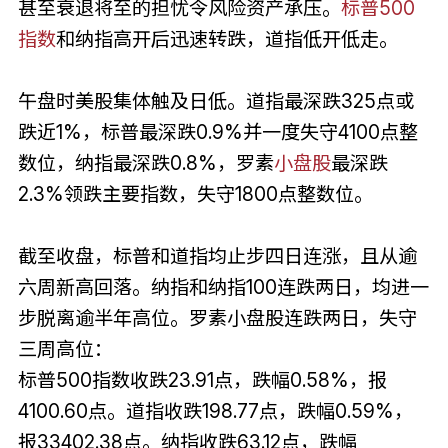
甚至衰退将至的担忧令风险资产承压。
标普500
指数
和纳指高开后迅速转跌，道指低开低走。
午盘时美股集体触及日低。道指最深跌325点或
跌近1%，标普最深跌0.9%并一度失守4100点整
数位，纳指最深跌0.8%，罗素
小盘股
最深跌
2.3%领跌主要指数，失守1800点整数位。
截至收盘，标普和道指均止步四日连涨，且从逾
六周新高回落。纳指和纳指100连跌两日，均进一
步脱离逾半年高位。罗素小盘股连跌两日，失守
三周高位：
标普500指数收跌23.91点，跌幅0.58%，报
4100.60点。道指收跌198.77点，跌幅0.59%，
报33402.38点。纳指收跌63.12点，跌幅