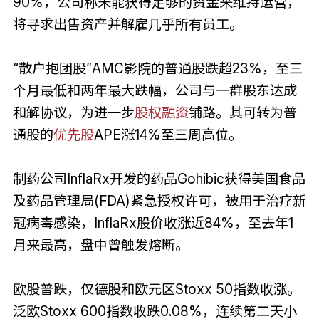
90%，公司称未能获得足够的资金来维持运营，
将寻求出售资产并解雇几乎所有员工。
“散户抱团股”AMC影院的普通股跌超23%，至三
个月最低和两年最大跌幅，公司与一群股东达成
和解协议，为进一步
股权融资
铺路。其可转为普
通股的
优先股
APE涨14%至三周高位。
制药公司InflaRx开发的药品Gohibic获得美国食品
及药品管理局(FDA)紧急授权许可，被用于治疗新
冠病毒感染，InflaRx股价收涨近84%，至去年1
月来最高，盘中曾触发熔断。
欧股普跌，仅德股和欧元区Stoxx 50指数收涨。
泛欧Stoxx 600指数收跌0.08%，连续第二天小