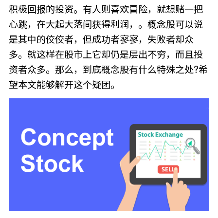
积极回报的投资。有人则喜欢冒险，就想赌一把
心跳，在大起大落间获得利润，。概念股可以说
是其中的佼佼者，但成功者寥寥，失败者却众
多。就这样在股市上它却仍是层出不穷，而且投
资者众多。那么，到底概念股有什么特殊之处?希
望本文能够解开这个疑团。