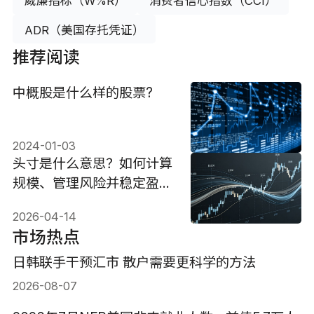
威廉指标（W%R）
消费者信心指数（CCI）
ADR（美国存托凭证）
推荐阅读
中概股是什么样的股票?
2024-01-03
头寸是什么意思？如何计算
规模、管理风险并稳定盈
利？
2026-04-14
市场热点
日韩联手干预汇市 散户需要更科学的方法
2026-08-07