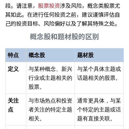
段。请注意，
股票投资
涉及风险，概念类股票尤
其如此。在进行任何投资之前，建议谨慎评估自
己的投资目标、风险偏好以及了解其特殊之处。
概念股和题材股的区别
特点
概念股
题材股
定义
与某种概念、新兴
与某个具体主题或
行业或主题相关的
话题相关的股票。
股票。
关注
与市场热点和投资
通常更具体，与某
点
者关注的特定主题
个特定的主题或话
相关。
题有直接关联。