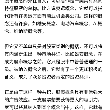
股市概念的外在含义，可以看作是一类具有共同
特征股票的总称。比方说奥运概念，它就可以指
代所有在奥运方面有商业机会类公司。这样的概
念还有许多，如雄安概念、电动汽车概念、AI概
念、维纳斯概念等。
但它又不单单只是对股票类别的概括，还可以将
其内涵衍生出一种市场共识。比如雄安概念，在
成为股市概念之前，它只是股市中普普通通的一
员。被纳入概念之后，它就有了一个更加积极的
含义，成为了众多投资者肯定的投资共识。
正是由于这样一种共识，股市概念具有非常强大
的广告效应。一支股票想要获得更大的吸引力，
就可以将其纳入到某个概念当中。这样，它就有