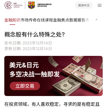
简体中文
词典
金融知识
市场传奇
在线课程
金融焦点
数据报告
市场分析
市
概念股有什么特殊之处?
发布日期: 2023年12月14日
更新日期: 2023年12月14日
在投资领域，有人喜欢稳定，寻求的是有稳定且