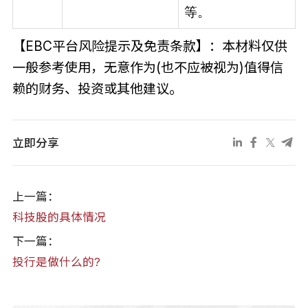
等。
【EBC平台风险提示及免责条款】：本材料仅供
一般参考使用，无意作为(也不应被视为)值得信
赖的财务、投资或其他建议。
立即分享
上一篇：
科技股的具体情况
下一篇：
投行是做什么的?