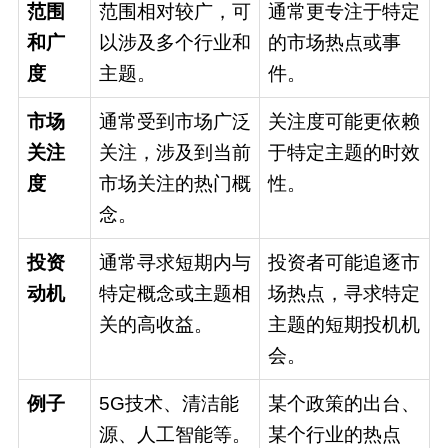
范围
范围相对较广，可
通常更专注于特定
和广
以涉及多个行业和
的市场热点或事
度
主题。
件。
市场
通常受到市场广泛
关注度可能更依赖
关注
关注，涉及到当前
于特定主题的时效
度
市场关注的热门概
性。
念。
投资
通常寻求短期内与
投资者可能追逐市
动机
特定概念或主题相
场热点，寻求特定
关的高收益。
主题的短期投机机
会。
例子
5G技术、清洁能
某个政策的出台、
源、人工智能等。
某个行业的热点