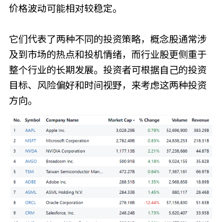
价格波动可能相对较稳定。
它们代表了两种不同的投资策略，概念股通常涉
及到市场的热点和投机情绪，而行业股更侧重于
整个行业的长期发展。投资者可根据自己的投资
目标、风险偏好和时间视野，来考虑这两种投资
方向。