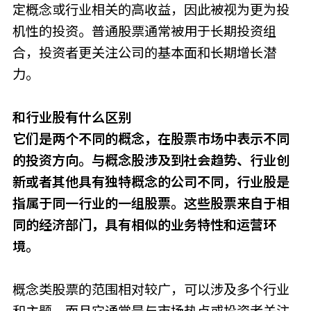
定概念或行业相关的高收益，因此被视为更为投
机性的投资。普通股票通常被用于长期投资组
合，投资者更关注公司的基本面和长期增长潜
力。
和行业股有什么区别
它们是两个不同的概念，在股票市场中表示不同
的投资方向。与概念股涉及到社会趋势、行业创
新或者其他具有独特概念的公司不同，行业股是
指属于同一行业的一组股票。这些股票来自于相
同的经济部门，具有相似的业务特性和运营环
境。
概念类股票的范围相对较广，可以涉及多个行业
和主题。而且它通常是与市场热点或投资者关注