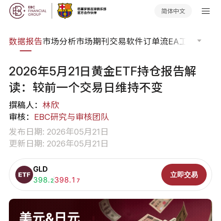
简体中文
焦点
数据报告
市场分析
市场期刊
交易软件
订单流
EA工具库
交易
2026年5月21日黄金ETF持仓报告解
读：较前一个交易日维持不变
撰稿人：
林欣
审核：
EBC研究与审核团队
发布日期: 2026年05月21日
更新日期: 2026年05月21日
GLD
立即交易
买入:
398.
卖出:
398.1
2
7