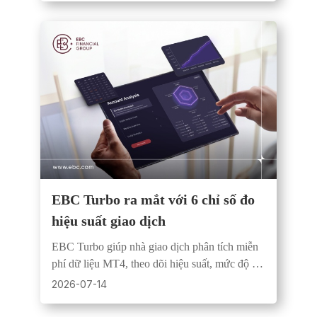
EBC Turbo ra mắt với 6 chỉ số đo
hiệu suất giao dịch
EBC Turbo giúp nhà giao dịch phân tích miễn
phí dữ liệu MT4, theo dõi hiệu suất, mức độ rủi
ro và tính nhất quán trong từng chiến lược.
2026-07-14