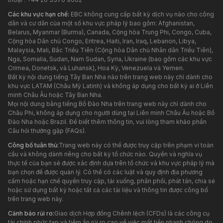
Các khu vực hạn chế:
EBC không cung cấp bất kỳ dịch vụ nào cho công
dân và cư dân của một số khu vực pháp lý bao gồm: Afghanistan,
Belarus, Myanmar (Burma), Canada, Cộng hòa Trung Phi, Congo, Cuba,
Cộng hòa Dân chủ Congo, Eritrea, Haiti, Iran, Iraq, Lebanon, Libya,
Malaysia, Mali, Bắc Triều Tiên (Cộng hòa Dân chủ Nhân dân Triều Tiên),
Nga, Somalia, Sudan, Nam Sudan, Syria, Ukraine (bao gồm các khu vực
Crimea, Donetsk, và Luhansk), Hoa Kỳ, Venezuela và Yemen.
Bất kỳ nội dung tiếng Tây Ban Nha nào trên trang web này chỉ dành cho
khu vực LATAM (Châu Mỹ Latinh) và không áp dụng cho bất kỳ ai ở Liên
minh Châu Âu hoặc Tây Ban Nha.
Mọi nội dung bằng tiếng Bồ Đào Nha trên trang web này chỉ dành cho
Châu Phi, không áp dụng cho người dùng tại Liên minh Châu Âu hoặc Bồ
Đào Nha hoặc Brazil. Để biết thêm thông tin, vui lòng tham khảo phần
Câu hỏi thường gặp (FAQs).
Công bố tuân thủ:
Trang web này có thể được truy cập trên phạm vi toàn
cầu và không dành riêng cho bất kỳ tổ chức nào. Quyền và nghĩa vụ
thực tế của bạn sẽ được xác định dựa trên tổ chức và khu vực pháp lý mà
bạn chọn để được quản lý. Có thể có các luật và quy định địa phương
cấm hoặc hạn chế quyền truy cập, tải xuống, phân phối, phát tán, chia sẻ
hoặc sử dụng bất kỳ hoặc tất cả các tài liệu và thông tin được công bố
trên trang web này.
Cảnh báo rủi ro:
Giao dịch Hợp đồng Chênh lệch (CFDs) là các công cụ
tài chính phức tạp và tiềm ẩn rủi ro cao về việc mất tiền nhanh chóng do