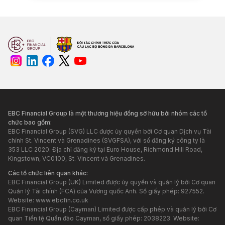
EBC Financial Group là một thương hiệu đồng sở hữu bởi nhóm các tổ
chức bao gồm:
EBC Financial Group (SVG) LLC được ủy quyền bởi Cơ quan Dịch vụ Tài
chính St. Vincent và Grenadines (SVGFSA), với số đăng ký công ty là
353 LLC 2020. Địa chỉ đăng ký tại Euro House, Richmond Hill Road,
Kingstown, VC0100, St. Vincent và Grenadines.
Các tổ chức liên quan khác:
EBC Financial Group (UK) Limited được ủy quyền và quản lý bởi Cơ quan
Quản lý Tài chính (FCA) của Vương quốc Anh. Số giấy phép: 927552.
Website:
www.ebcfin.co.uk
EBC Financial Group (Cayman) Limited được cấp phép và quản lý bởi Cơ
quan Tiền tệ Quần đảo Cayman, số giấy phép: 2038223. Website: