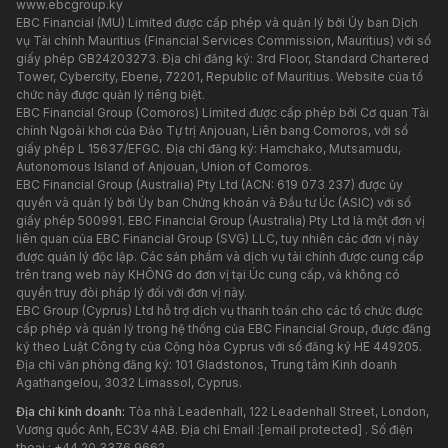
www.ebcgroup.ky
EBC Financial (MU) Limited được cấp phép và quản lý bởi Ủy ban Dịch
vụ Tài chính Mauritius (Financial Services Commission, Mauritius) với số
giấy phép GB24203273. Địa chỉ đăng ký: 3rd Floor, Standard Chartered
Tower, Cybercity, Ebene, 72201, Republic of Mauritius. Website của tổ
chức này được quản lý riêng biệt.
EBC Financial Group (Comoros) Limited được cấp phép bởi Cơ quan Tài
chính Ngoài khơi của Đảo Tự trị Anjouan, Liên bang Comoros, với số
giấy phép L 15637/EFGC. Địa chỉ đăng ký: Hamchako, Mutsamudu,
Autonomous Island of Anjouan, Union of Comoros.
EBC Financial Group (Australia) Pty Ltd (ACN: 619 073 237) được ủy
quyền và quản lý bởi Ủy ban Chứng khoán và Đầu tư Úc (ASIC) với số
giấy phép 500991. EBC Financial Group (Australia) Pty Ltd là một đơn vị
liên quan của EBC Financial Group (SVG) LLC, tuy nhiên các đơn vị này
được quản lý độc lập. Các sản phẩm và dịch vụ tài chính được cung cấp
trên trang web này KHÔNG do đơn vị tại Úc cung cấp, và không có
quyền truy đòi pháp lý đối với đơn vị này.
EBC Group (Cyprus) Ltd hỗ trợ dịch vụ thanh toán cho các tổ chức được
cấp phép và quản lý trong hệ thống của EBC Financial Group, được đăng
ký theo Luật Công ty của Cộng hòa Cyprus với số đăng ký HE 449205.
Địa chỉ văn phòng đăng ký: 101 Gladstonos, Trung tâm Kinh doanh
Agathangelou, 3032 Limassol, Cyprus.
Địa chỉ kinh doanh:
Tòa nhà Leadenhall, 122 Leadenhall Street, London,
Vương quốc Anh, EC3V 4AB. Địa chỉ Email :
[email protected]
. Số điện
thoại : +44 20 3376 9662