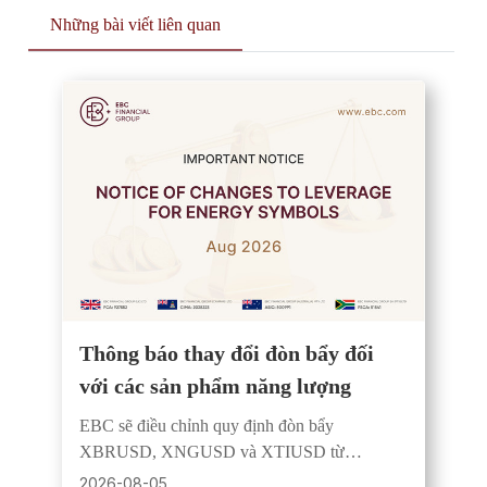
Những bài viết liên quan
Thông báo thay đổi đòn bẩy đối
với các sản phẩm năng lượng
EBC sẽ điều chỉnh quy định đòn bẩy
XBRUSD, XNGUSD và XTIUSD từ
6/8/2026, áp dụng kiểm soát theo phiên và tăng
2026-08-05