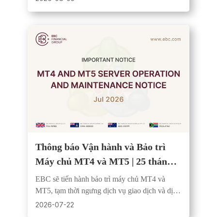
cường quản lý rủi ro.
Thông báo Vận hành và Bảo trì
Máy chủ MT4 và MT5 | 25 tháng
7, 2026
EBC sẽ tiến hành bảo trì máy chủ MT4 và
MT5, tạm thời ngưng dịch vụ giao dịch và dịch
vụ báo giá. Tất cả hệ thống sẽ hoạt động trở lại
2026-07-22
sau khi hoàn tất.