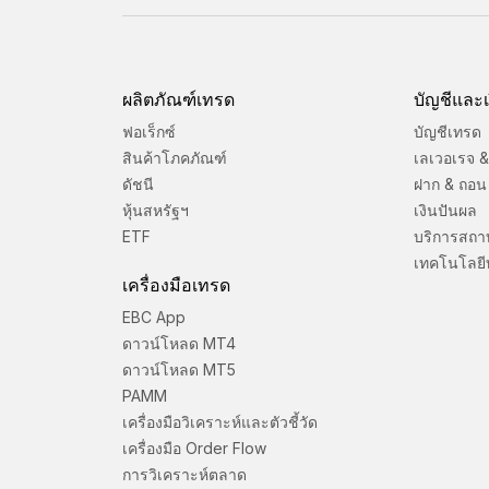
ผลิตภัณฑ์เทรด
บัญชีและเ
ฟอเร็กซ์
บัญชีเทรด
สินค้าโภคภัณฑ์
เลเวอเรจ & 
ดัชนี
ฝาก & ถอน
หุ้นสหรัฐฯ
เงินปันผล
ETF
บริการสถา
เทคโนโลยี
เครื่องมือเทรด
EBC App
ดาวน์โหลด MT4
ดาวน์โหลด MT5
PAMM
เครื่องมือวิเคราะห์และตัวชี้วัด
เครื่องมือ Order Flow
การวิเคราะห์ตลาด