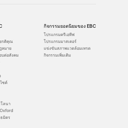
BC
กิจกรรมยอดนิยมของ EBC
โปรแกรมครีเอทีฟ
ยรติคุณ
โปรแกรมมาสเตอร์
ฎหมาย
แข่งขันสภาพแวดล้อมเทรด
อบต่อสังคม
กิจกรรมเพิ่มเติม
C
อ
ไซต์
ซโลนา
 Oxford
ธมิตร