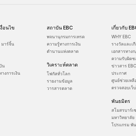
งื่อนไข
สถาบัน EBC
เกี่ยวกับ E
พจนานุกรมการเทรด
WHY EBC
มาร์จิ้น
ความรู้ทางการเงิน
รางวัลและเกี
ตำนานแห่งตลาด
เอกสารทางก
ความรับผิดช
วิเคราะห์ตลาด
บัน
ข่าวสาร EB
ทางการเงิน
ประกาศ
โฟกัสทั่วโลก
ศูนย์ช่วยเหลื
รายงานข้อมูล
ตรวจสอบเว็บ
วารสารตลาด
พันธมิตร
สโมสรบาร์เ
มหาวิทยาลัย
โปรแกรม พัน