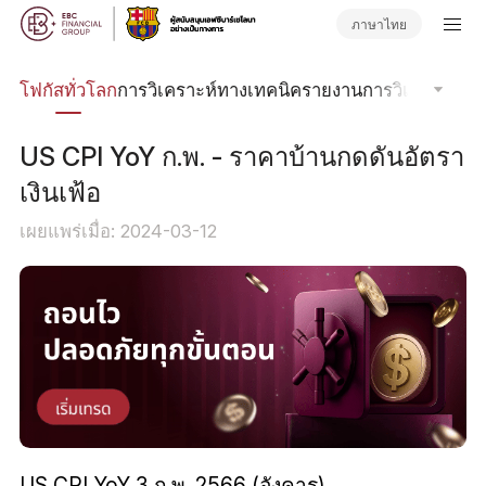
ภาษาไทย
ลน์
โฟกัสทั่วโลก
การวิเคราะห์ทางเทคนิค
รายงานการวิเคราะห์
วา
US CPI YoY ก.พ. - ราคาบ้านกดดันอัตรา
เงินเฟ้อ
เผยแพร่เมื่อ: 2024-03-12
US CPI YoY 3 ก.พ. 2566 (อังคาร)