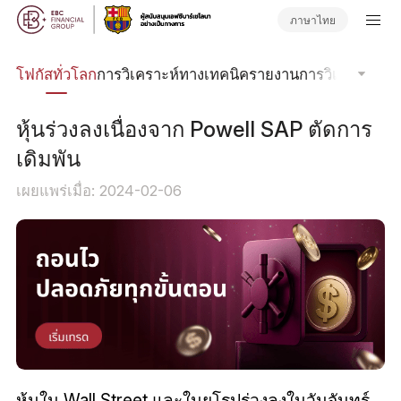
ภาษาไทย
ลน์
โฟกัสทั่วโลก
การวิเคราะห์ทางเทคนิค
รายงานการวิเคราะห์
วา
หุ้นร่วงลงเนื่องจาก Powell SAP ตัดการ
เดิมพัน
เผยแพร่เมื่อ: 2024-02-06
หุ้นใน Wall Street และในยุโรปร่วงลงในวันจันทร์