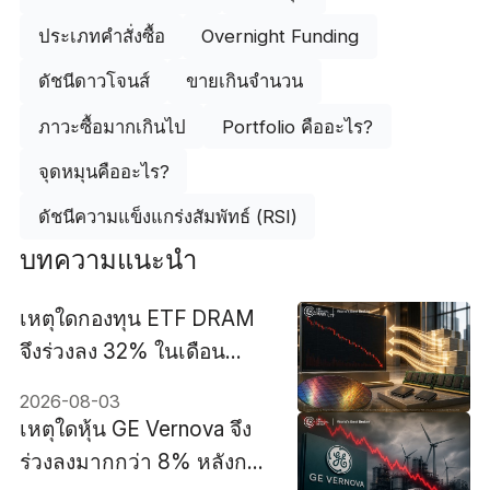
ประเภทคำสั่งซื้อ
Overnight Funding
ดัชนีดาวโจนส์
ขายเกินจำนวน
ภาวะซื้อมากเกินไป
Portfolio คืออะไร?
จุดหมุนคืออะไร?
ดัชนีความแข็งแกร่งสัมพัทธ์ (RSI)
บทความแนะนำ
เหตุใดกองทุน ETF DRAM
จึงร่วงลง 32% ในเดือน
กรกฎาคม แม้จะมีเงินไหล
2026-08-03
เข้าถึง 21 พันล้านดอลลาร์
เหตุใดหุ้น GE Vernova จึง
ร่วงลงมากกว่า 8% หลังการ