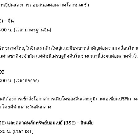
ษัทญี่ปุ่นและการตอบสนองต่อตลาดโลกช่วงเช้า
) – จีน
15:00 น. (เวลามาตรฐานจีน)
ทขนาดใหญ่ในจีนแผ่นดินใหญ่และมีบทบาทสำคัญต่อความเคลื่อนไห
ุนต่างชาติจะจำกัด แต่ดัชนีเศรษฐกิจจีนในช่วงเวลานี้ส่งผลต่อตลาดทั่วโ
EX)
6:00 น. (เวลาฮ่องกง)
ที่ต้องการเข้าถึงโอกาสการเติบโตของจีนและภูมิภาคเอเชียแปซิฟิก ตล
บ โดยมีพักกลางวันคั่นกลาง
SE) และตลาดหลักทรัพย์บอมเบย์ (BSE) – อินเดีย
5:30 น. (เวลา IST)