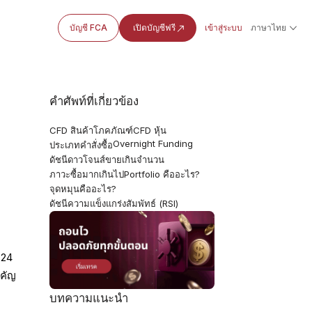
บัญชี FCA
เปิดบัญชีฟรี
เข้าสู่ระบบ
ภาษาไทย
คำศัพท์ที่เกี่ยวข้อง
CFD สินค้าโภคภัณฑ์
CFD หุ้น
Overnight Funding
ประเภทคำสั่งซื้อ
ดัชนีดาวโจนส์
ขายเกินจำนวน
ภาวะซื้อมากเกินไป
Portfolio คืออะไร?
จุดหมุนคืออะไร?
ดัชนีความแข็งแกร่งสัมพัทธ์ (RSI)
 24
ำคัญ
บทความแนะนำ