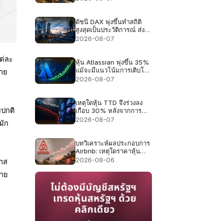
จับตาตัวเลขจ้างงานสหรัฐฯ
คืนนี้
ดัชนี DAX พุ่งขึ้นทำสถิติ
สูงสุดเป็นประวัติการณ์ ส่ง
ผลให้ความคาดหวังด้านผล
2026-08-07
ประกอบการสำหรับหุ้น
เยอรมันสูงขึ้น
ต่ละ
หุ้น Atlassian พุ่งขึ้น 35%
แม้จะมีแนวโน้มการเติบโต
ขาย
เพียง 13%
2026-08-07
เหตุใดหุ้น TTD จึงร่วงลง
ยปกติ
เกือบ 30% หลังจากการ
คาดการณ์รายได้ 650 ล้าน
2026-08-07
มัก
ดอลลาร์
บทวิเคราะห์ผลประกอบการ
Airbnb: เหตุใดราคาหุ้น
Airbnb อาจร่วงลงได้แม้
2026-08-06
กาส
รายได้จะเติบโต 16%
ขาย