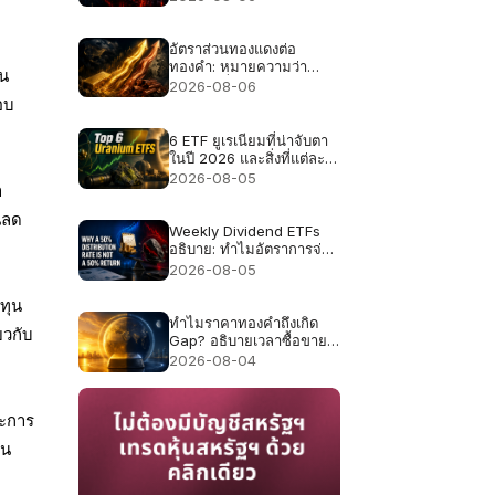
อัตราส่วนทองแดงต่อ
ทองคำ: หมายความว่า
ชน
อย่างไรเมื่อทองแดงและ
2026-08-06
ทองคำปรับตัวขึ้นพร้อมกัน
อบ
6 ETF ยูเรเนียมที่น่าจับตา
ในปี 2026 และสิ่งที่แต่ละ
กองทุนถือครองจริง
2026-08-05
า
นลด
Weekly Dividend ETFs
อธิบาย: ทำไมอัตราการจ่าย
50% ไม่ใช่ผลตอบแทน
2026-08-05
50%
ทุน
ทำไมราคาทองคำถึงเกิด
ยวกับ
Gap? อธิบายเวลาซื้อขาย
และสภาพคล่อง
2026-08-04
ละการ
ใน