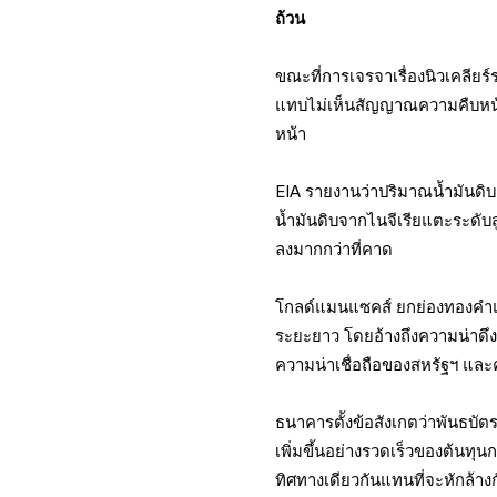
ถ้วน
ขณะที่การเจรจาเรื่องนิวเคลียร์
แทบไม่เห็นสัญญาณความคืบหน้าใด
หน้า
EIA รายงานว่าปริมาณน้ำมันดิบ
น้ำมันดิบจากไนจีเรียแตะระดับส
ลงมากกว่าที่คาด
โกลด์แมนแซคส์ ยกย่องทองคำแล
ระยะยาว โดยอ้างถึงความน่าดึ
ความน่าเชื่อถือของสหรัฐฯ แล
ธนาคารตั้งข้อสังเกตว่าพันธบ
เพิ่มขึ้นอย่างรวดเร็วของต้นทุนก
ทิศทางเดียวกันแทนที่จะหักล้าง