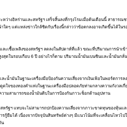
ระหว่างอิหร่านและสหรัฐฯ เสร็จสิ้นลงที่กรุงโรมเมื่อต้นเดือนนี้ สาธารณ
ๆ แต่แหล่งข่าวใกล้ชิดกับเรื่องนี้กล่าวว่าข้อตกลงอาจเกิดขึ้นได้ในร
และเชื้อเพลิงของสหรัฐฯ ลดลงในสัปดาห์ที่แล้ว ขณะที่ปริมาณการนำเข้
ูงสุดในรอบเกือบ 6 ปี อย่างไรก็ตาม ปริมาณน้ำมันเบนซินและน้ำมันกลั่
ะน้ำมันในฐานะเครื่องมือป้องกันความเสี่ยงจากเงินเฟ้อในพอร์ตการลง
งดูดใจของทองคำแท่งในฐานะเครื่องมือปลอดภัยท่ามกลางความกังวลเกี่
ะความสามารถของน้ำมันดิบในการป้องกันภาวะช็อกด้านอุปทาน
ัตรสหรัฐฯ แทบจะไม่สามารถปกป้องความเสี่ยงจากภาวะขาดทุนของหุ้นแ
ารกู้ยืมได้ เนื่องจากปัจจุบันสินทรัพย์ต่างๆ มีแนวโน้มที่จะเคลื่อนไหวไป
กัน