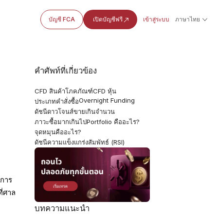
บัญชี FCA
เปิดบัญชีฟรี
เข้าสู่ระบบ
ภาษาไทย
คำศัพท์ที่เกี่ยวข้อง
CFD สินค้าโภคภัณฑ์
CFD หุ้น
Overnight Funding
ประเภทคำสั่งซื้อ
ดัชนีดาวโจนส์
ขายเกินจำนวน
ภาวะซื้อมากเกินไป
Portfolio คืออะไร?
จุดหมุนคืออะไร?
ดัชนีความแข็งแกร่งสัมพัทธ์ (RSI)
มการ
ี่ศาล
บทความแนะนำ