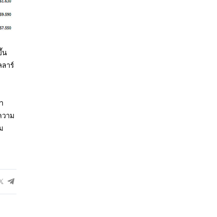
ึ้น
ลลาร์
คำ
 ความ
รม