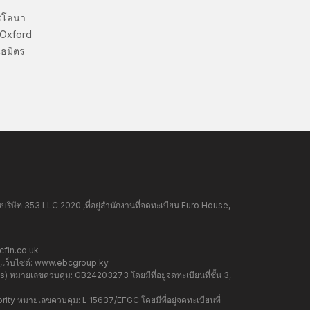
ซโลนา
 Oxford
ธมิตร
ษัท 353 LLC 2020 ,ที่อยู่สำนักงานที่จดทะเบียน Euro House,
fin.co.uk
ว็บไซต์:
www.ebcgroup.ky
 หมายเลขควบคุม: GB24203273 โดยมีที่อยู่จดทะเบียนที่ชั้น 3,
y หมายเลขควบคุม: L 15637/EFGC โดยมีที่อยู่จดทะเบียนที่