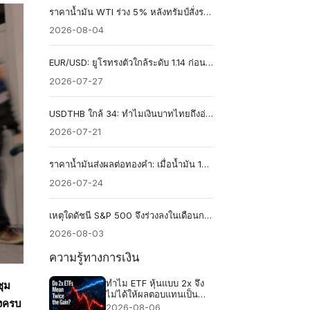
ราคาน้ำมัน WTI ร่วง 5% หลังทรัมป์สั่งระงับการโจมตีอิหร่าน การเทขายน้ำมันในช่องแคบฮอร์มุซจะยืดเยื้อต่อไปได้หรือไม่?
2026-08-04
EUR/USD: ยูโรทรงตัวใกล้ระดับ 1.14 ก่อนการตัดสินใจของเฟด
2026-07-27
USDTHB ใกล้ 34: ทำไมเงินบาทไทยถึงอ่อนค่ามากในปี 2026?
2026-07-21
ราคาน้ำมันส่งผลต่อทองคำ: เมื่อน้ำมัน 100 ดอลลาร์ ดันอัตราผลตอบแทนพันธบัตรสูงขึ้นและราคาทองคำร่วง 2%
2026-07-24
เหตุใดดัชนี S&P 500 จึงร่วงลงในเดือนกรกฎาคม ในขณะที่หุ้นถึง 59% ในดัชนีกลับปรับตัวสูงขึ้น?
2026-08-03
ความรู้ทางการเงิน
ทำไม ETF หุ้นแบบ 2x จึง
ชุม
ไม่ได้ให้ผลตอบแทนเป็น
างครบ
สองเท่าเสมอไป
2026-08-06