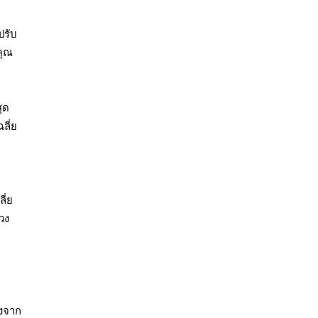
ปรับ
คุณ
สุด
ลี่ย
ี่ย
วง
างจาก