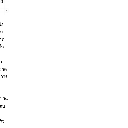
่อ
าม
เกต
ึ้น
ัว
ตลาด
 การ
0 วัน
กับ
ก
ร็ว