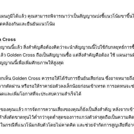
แผนภูมิได้แล้ว คุณสามารถพิจารณาว่าเป็นสัญญาณบ่งชี้แนวโน้มขาขึ้นไ
ๆ สอดคล้องกันและยืนยันแนวโน้ม
n Cross
ญาณนี้แล้ว สิ่งสำคัญคือต้องคิดว่าจะนำสัญญาณนี้ไปใช้กับกลยุทธ์การซื
้ว Golden Cross ถือเป็นสัญญาณซื้อ แต่สิ่งสำคัญคือต้อง
ใช้
แผนงานที
ญญาณนี้เพื่อเพิ่มศักยภาพให้สูงสุด
ากเห็น Golden Cross ควรรอให้ได้รับการยืนยันเสียก่อน ซึ่งอาจหมายถึ
งจากตัดผ่าน หรือรอให้ราคาย่อตัวลงเล็กน้อยก่อนเข้าเทรด การอดทนจะช
หนดและเพิ่มโอกาสที่จะประสบความสำเร็จได้
ของคุณแล้ว การจัดการความเสี่ยงของคุณก็ยังเป็นสิ่งสำคัญ หลังจากเข้าส
สั่งตัดขาดทุนไว้ต่ำกว่าจุดต่ำสุดของการแกว่งตัวล่าสุดถือเป็นความคิดท
ัยในกรณีที่แนวโน้มกลับตัวโดยไม่คาดคิด และช่วยจำกัดการสูญเสียที่อา