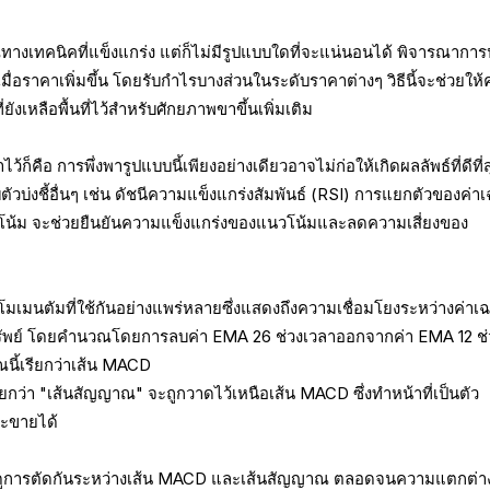
างเทคนิคที่แข็งแกร่ง แต่ก็ไม่มีรูปแบบใดที่จะแน่นอนได้ พิจารณาการ
ราคาเพิ่มขึ้น โดยรับกำไรบางส่วนในระดับราคาต่างๆ วิธีนี้จะช่วยให้
ังเหลือพื้นที่ไว้สำหรับศักยภาพขาขึ้นเพิ่มเติม
ไว้ก็คือ การพึ่งพารูปแบบนี้เพียงอย่างเดียวอาจไม่ก่อให้เกิดผลลัพธ์ที่ดีที่
ัวบ่งชี้อื่นๆ เช่น ดัชนีความแข็งแกร่งสัมพันธ์ (RSI) การแยกตัวของค่าเฉ
นวโน้ม จะช่วยยืนยันความแข็งแกร่งของแนวโน้มและลดความเสี่ยงของ
้โมเมนตัมที่ใช้กันอย่างแพร่หลายซึ่งแสดงถึงความเชื่อมโยงระหว่างค่าเฉล
ทรัพย์ โดยคำนวณโดยการลบค่า EMA 26 ช่วงเวลาออกจากค่า EMA 12 ช่
ี้เรียกว่าเส้น MACD
ยกว่า "เส้นสัญญาณ" จะถูกวาดไว้เหนือเส้น MACD ซึ่งทำหน้าที่เป็นตัว
ละขายได้
คอยดูการตัดกันระหว่างเส้น MACD และเส้นสัญญาณ ตลอดจนความแตกต่