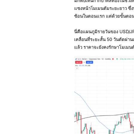
มักพบเห็นกากบาทสีทองในช่วงท
แซงหน้าโมเมนตัมระยะยาว ซึ่งบ่ง
ซ้อนในตอนแรก แต่ด้วยขั้นตอนสำค
นี่คือแผนภูมิรายวันของ USD/JPY
เคลื่อนที่ระยะสั้น 50 วันตัดผ่าน
แล้ว ราคาจะยังคงรักษาโมเมนตัมข