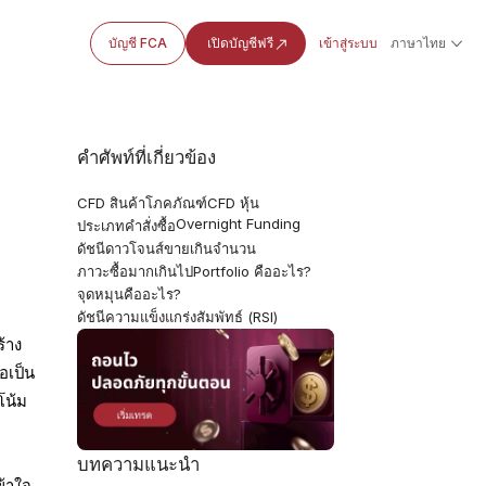
บัญชี FCA
เปิดบัญชีฟรี
เข้าสู่ระบบ
ภาษาไทย
คำศัพท์ที่เกี่ยวข้อง
CFD สินค้าโภคภัณฑ์
CFD หุ้น
Overnight Funding
ประเภทคำสั่งซื้อ
ดัชนีดาวโจนส์
ขายเกินจำนวน
ภาวะซื้อมากเกินไป
Portfolio คืออะไร?
จุดหมุนคืออะไร?
ดัชนีความแข็งแกร่งสัมพัทธ์ (RSI)
้าง
อเป็น
โน้ม
บทความแนะนำ
ข้าใจ