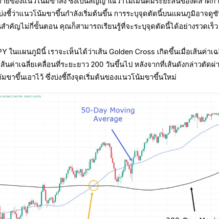
้ายของแนวโน้มขาลง ซึ่งเป็นสัญญาณว่าโมเมนตัมระยะสั้นของตลาดกำ
ชี้ว่าแนวโน้มขาขึ้นกำลังเริ่มต้นขึ้น การระบุจุดตัดนี้บนแผนภูมิอาจดูซ
ัญไม่กี่ขั้นตอน คุณก็สามารถเรียนรู้ที่จะระบุจุดตัดนี้ได้อย่างรวดเร็ว
 ในแผนภูมินี้ เราจะเห็นได้ว่าเส้น Golden Cross เกิดขึ้นเมื่อเส้นค่าเฉล
เส้นค่าเฉลี่ยเคลื่อนที่ระยะยาว 200 วันขึ้นไป หลังจากที่เส้นดังกล่าวตัดผ่
าขึ้นเอาไว้ ซึ่งบ่งชี้ถึงจุดเริ่มต้นของแนวโน้มขาขึ้นใหม่