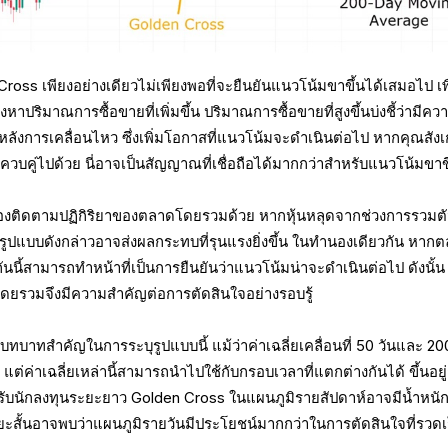
ross เพียงอย่างเดียวไม่เพียงพอที่จะยืนยันแนวโน้มขาขึ้นได้เสมอไป เพื
หาปริมาณการซื้อขายที่เพิ่มขึ้น ปริมาณการซื้อขายที่สูงขึ้นบ่งชี้ว่ามีคว
ลังการเคลื่อนไหว ซึ่งเพิ่มโอกาสที่แนวโน้มจะดำเนินต่อไป หากคุณสัง
้นควบคู่ไปด้วย นี่อาจเป็นสัญญาณที่เชื่อถือได้มากกว่าสำหรับแนวโน้มขาข
คือต้องติดตามปฏิกิริยาของตลาดโดยรวมด้วย หากหุ้นหลุดจากช่วงการรวมต
ึ้น รูปแบบดังกล่าวอาจส่งผลกระทบที่รุนแรงยิ่งขึ้น ในทำนองเดียวกัน หาก
กันนี้สามารถทำหน้าที่เป็นการยืนยันว่าแนวโน้มน่าจะดำเนินต่อไป ดังนั้น
ยรวมจึงมีความสำคัญต่อการตัดสินใจอย่างรอบรู้
ทบาทสำคัญในการระบุรูปแบบนี้ แม้ว่าค่าเฉลี่ยเคลื่อนที่ 50 วันและ 20
ต่ค่าเฉลี่ยเหล่านี้สามารถนำไปใช้กับกรอบเวลาที่แตกต่างกันได้ ขึ้นอยู่
ับนักลงทุนระยะยาว Golden Cross ในแผนภูมิรายสัปดาห์อาจมีน้ำหนั
ะสั้นอาจพบว่าแผนภูมิรายวันมีประโยชน์มากกว่าในการตัดสินใจที่รวดเ