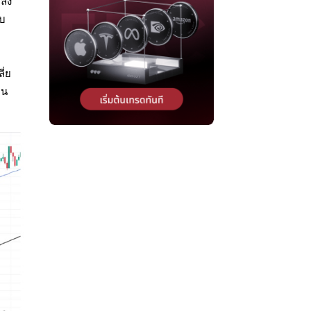
ลัง
ับ
ี่ย
าน