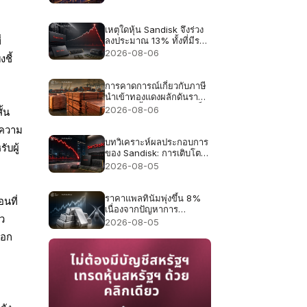
เหตุใดหุ้น Sandisk จึงร่วง
ลงประมาณ 13% ทั้งที่มีราย
่
ได้สูงถึง 8.97 พันล้าน
2026-08-06
ชี้
ดอลลาร์สหรัฐ ซึ่งเป็นสถิติ
สูงสุด
การคาดการณ์เกี่ยวกับภาษี
นำเข้าทองแดงผลักดันราคา
ทองแดงขึ้นสู่ระดับสูงสุดเป็น
2026-08-06
ั้น
ประวัติการณ์ที่ 6.703
ห้ความ
ดอลลาร์
บทวิเคราะห์ผลประกอบการ
ับผู้
ของ Sandisk: การเติบโต
ของรายได้ 4 เท่าเพียงพอ
2026-08-05
หรือไม่ หลังจากราคาหุ้น
ร่วงลง 47% ในเดือน
กรกฎาคม?
ราคาแพลทินัมพุ่งขึ้น 8%
อนที่
เนื่องจากปัญหาการ
าว
ขาดแคลนอุปทานในปี
2026-08-05
2026 กลับมาเป็นประเด็น
บอก
สำคัญอีกครั้ง