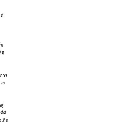
ด้
้อ
่มี
งการ
่วย
ู่
ี่ดี
จเกิด