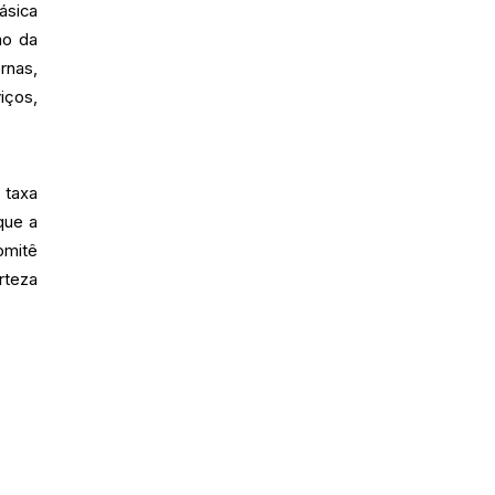
ásica
ão da
rnas,
iços,
 taxa
que a
omitê
rteza