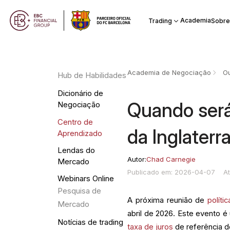
Academia
Trading
Sobre
Academia de Negociação
Ou
Hub de Habilidades
Dicionário de
Quando será
Negociação
Centro de
da Inglater
Aprendizado
Lendas do
Autor:
Chad Carnegie
Mercado
Publicado em: 2026-04-07
A
Webinars Online
Pesquisa de
A próxima reunião de
políti
Mercado
abril de 2026. Este evento 
Notícias de trading
taxa de juros
de referência d