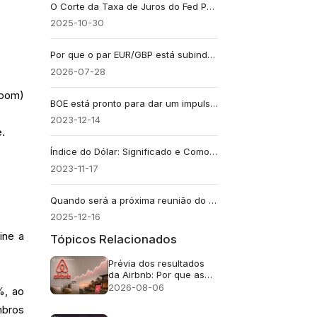
O Corte da Taxa de Juros do Fed Para a Mínima em 3 Anos Será o Último de 2025?
2025-10-30
Por que o par EUR/GBP está subindo apesar da vantagem de 150 pontos-base da libra esterlina?
2026-07-28
opom)
BOE está pronto para dar um impulso à libra esterlina
2023-12-14
.
Índice do Dólar: Significado e Como Interpretar a Força do Dólar Americano
2023-11-17
Quando será a próxima reunião do Banco do Japão? Data final de 2025 e calendário de 2026
2025-12-16
ine a
Tópicos Relacionados
Prévia dos resultados
da Airbnb: Por que as
ações da ABNB ainda
2026-08-06
%, ao
podem cair mesmo com
um crescimento de
mbros