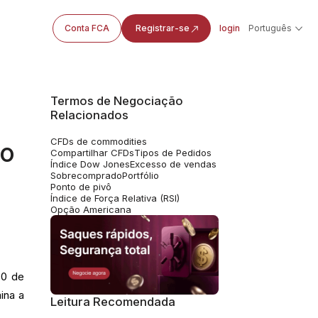
Conta FCA
Registrar-se
login
Português
Termos de Negociação
Relacionados
CFDs de commodities
co
Compartilhar CFDs
Tipos de Pedidos
Índice Dow Jones
Excesso de vendas
Sobrecomprado
Portfólio
Ponto de pivô
Índice de Força Relativa (RSI)
Opção Americana
30 de
ina a
Leitura Recomendada