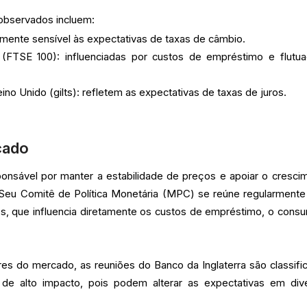
 observados incluem:
ltamente sensível às expectativas de taxas de câmbio.
(FTSE 100): influenciadas por custos de empréstimo e flutu
ino Unido (gilts): refletem as expectativas de taxas de juros.
cado
ponsável por manter a estabilidade de preços e apoiar o cresci
Seu Comitê de Política Monetária (MPC) se reúne regularmente
ros, que influencia diretamente os custos de empréstimo, o cons
res do mercado, as reuniões do Banco da Inglaterra são classifi
e alto impacto, pois podem alterar as expectativas em div