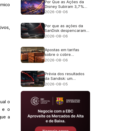
receita de 16%?
Por Que as Ações da
ômico
Disney Subiram 3,7%
Apesar da Receita
2026-08-06
Fraca?
Por que as ações da
ivos,
SanDisk despencaram
cerca de 13% apesar
2026-08-06
da receita recorde de
US$ 8,97 bilhões?
Apostas em tarifas
sobre o cobre
impulsionam o preço do
2026-08-06
metal para um recorde
de US$ 6,703
Prévia dos resultados
da Sandisk: um
crescimento de receita
2026-08-05
de 4 vezes é suficiente
após uma queda de
47% em julho?
ual o
B e o
que a