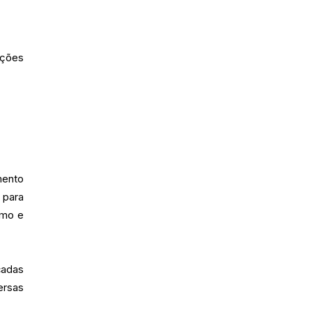
ações
mento
 para
umo e
cadas
ersas