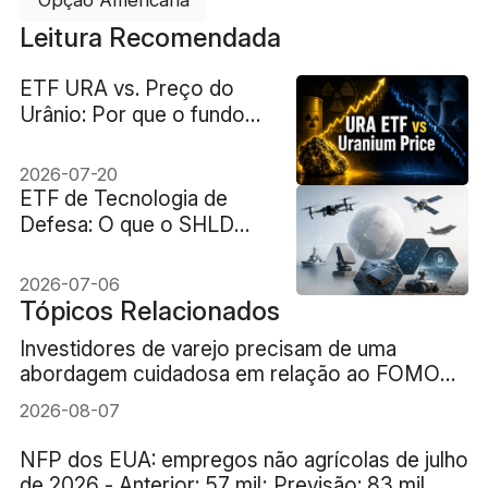
Leitura Recomendada
ETF URA vs. Preço do
Urânio: Por que o fundo
pode cair quando o preço
do urânio sobe?
2026-07-20
ETF de Tecnologia de
Defesa: O que o SHLD
acompanha além das
ações tradicionais do
2026-07-06
setor de defesa
Tópicos Relacionados
Investidores de varejo precisam de uma
abordagem cuidadosa em relação ao FOMO
(medo de ficar de fora) da IA
2026-08-07
NFP dos EUA: empregos não agrícolas de julho
de 2026 - Anterior: 57 mil; Previsão: 83 mil