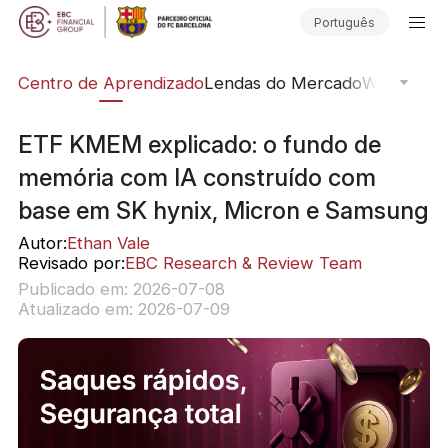
Português
ção
Centro de Aprendizado
Lendas do Mercado
Webinars O
ETF KMEM explicado: o fundo de
memória com IA construído com
base em SK hynix, Micron e Samsung
Autor:
Ethan Vale
Revisado por:
EBC Research & Review Team
Publicado em: 2026-07-08
Atualizado em: 2026-07-09