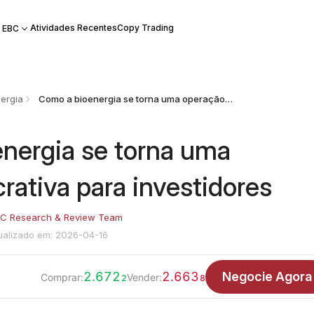
Atividades Recentes
Copy Trading
 EBC
ergia
Como a bioenergia se torna uma operação lucrativa para investidores
nergia se torna uma
rativa para investidores
C Research & Review Team
ualizado em: 2026-04-16
2.672
2.663
Negocie Agora
Comprar:
Vender:
2
8