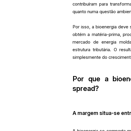
contribuíram para transfor
quanto numa questão ambien
Por isso, a bioenergia deve
obtém a matéria-prima, pr
mercado de energia molda
estrutura tributária. O re
simplesmente do cresciment
Por que a bioe
spread?
A margem situa-se entr
A bioenergia se comporta 