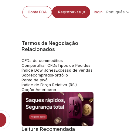
Conta FCA
Registrar-se
login
Português
Termos de Negociação
Relacionados
CFDs de commodities
Compartilhar CFDs
Tipos de Pedidos
Índice Dow Jones
Excesso de vendas
Sobrecomprado
Portfólio
Ponto de pivô
Índice de Força Relativa (RSI)
Opção Americana
Leitura Recomendada