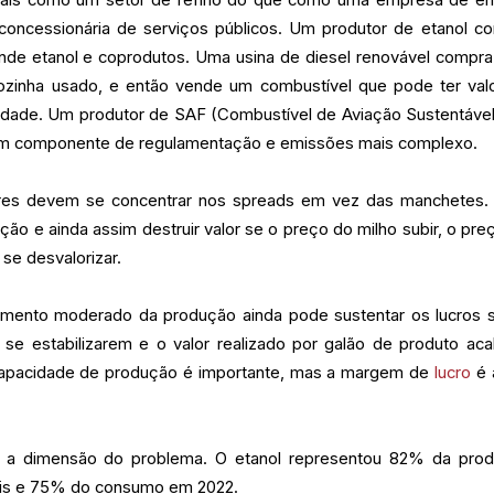
 concessionária de serviços públicos. Um produtor de etanol c
ende etanol e coprodutos. Uma usina de diesel renovável compra
ozinha usado, e então vende um combustível que pode ter val
idade. Um produtor de SAF (Combustível de Aviação Sustentável
um componente de regulamentação e emissões mais complexo.
dores devem se concentrar nos spreads em vez das manchetes
ão e ainda assim destruir valor se o preço do milho subir, o pre
 se desvalorizar.
mento moderado da produção ainda pode sustentar os lucros 
 se estabilizarem e o valor realizado por galão de produto ac
 capacidade de produção é importante, mas a margem de
lucro
é 
 a dimensão do problema. O etanol representou 82% da pro
eis e 75% do consumo em 2022.