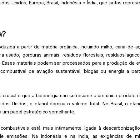
dos Unidos, Europa, Brasil, Indonésia e Índia, que juntos repres
a?
duzida a partir de matéria orgânica, incluindo milho, cana-de-aç
a usado, gorduras animais, resíduos florestais, resíduos agríco
. Esses materiais podem ser processados para a produção de et
, combustível de aviação sustentável, biogás ou energia a part
o crucial é que a bioenergia não se resume a um único produto 
dos Unidos, o etanol domina o volume total. No Brasil, o etan
um papel estratégico semelhante.
iocombustíveis está mais intimamente ligada à descarbonizaçã
e emissões. Na Indonésia e na Índia, as exigências de mi