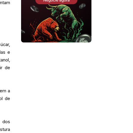
entam
úcar,
las e
anol,
ir de
nem a
ol de
o dos
stura