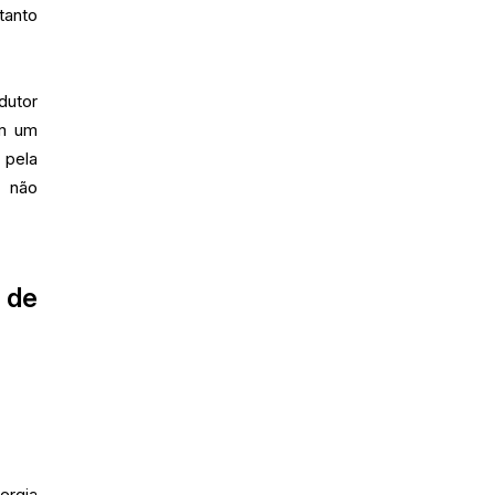
tanto
dutor
em um
 pela
e não
 de
ergia