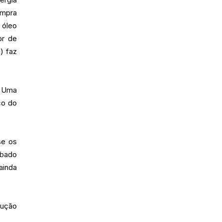
ompra
 óleo
or de
) faz
. Uma
ço do
se os
abado
ainda
dução