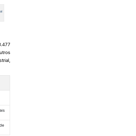
8.477
utros
rial,
ais
 de