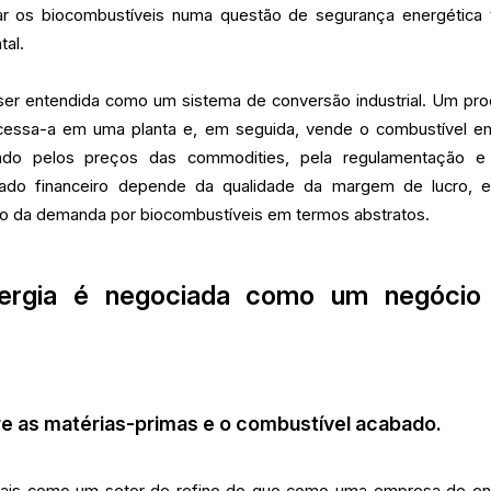
mar os biocombustíveis numa questão de segurança energética 
tal.
 ser entendida como um sistema de conversão industrial. Um pro
ocessa-a em uma planta e, em seguida, vende o combustível 
do pelos preços das commodities, pela regulamentação e
sultado financeiro depende da qualidade da margem de lucro, 
o da demanda por biocombustíveis em termos abstratos.
nergia é negociada como um negócio
e as matérias-primas e o combustível acabado.
mais como um setor de refino do que como uma empresa de en