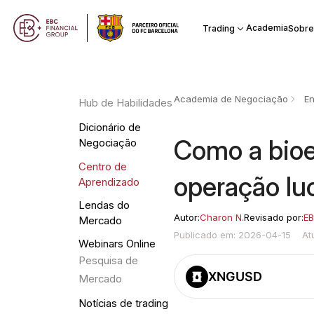
Academia
Trading
Sobre
Academia de Negociação
En
Hub de Habilidades
Dicionário de
Como a bioe
Negociação
Centro de
operação luc
Aprendizado
Lendas do
Autor:
Charon N.
Revisado por:
EB
Mercado
Publicado em: 2026-04-15
At
Webinars Online
Pesquisa de
XNGUSD
Mercado
Notícias de trading