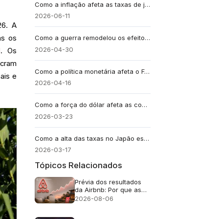
Como a inflação afeta as taxas de juros? 5 forças que influenciam as taxas.
2026-06-11
26. A
Como a guerra remodelou os efeitos especiais na América Latina
as os
2026-04-30
d
. Os
ucram
Como a política monetária afeta o Forex
ais e
2026-04-16
Como a força do dólar afeta as commodities: um guia para investidores
2026-03-23
Como a alta das taxas no Japão está redefinindo os mercados globais de títulos
2026-03-17
Tópicos Relacionados
Prévia dos resultados
da Airbnb: Por que as
ações da ABNB ainda
2026-08-06
podem cair mesmo com
um crescimento de