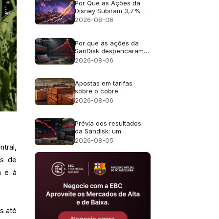
receita de 16%?
Por Que as Ações da
Disney Subiram 3,7%
Apesar da Receita
2026-08-06
Fraca?
Por que as ações da
SanDisk despencaram
cerca de 13% apesar
2026-08-06
da receita recorde de
US$ 8,97 bilhões?
Apostas em tarifas
sobre o cobre
impulsionam o preço do
2026-08-06
metal para um recorde
de US$ 6,703
Prévia dos resultados
da Sandisk: um
crescimento de receita
2026-08-05
tral,
de 4 vezes é suficiente
após uma queda de
as de
47% em julho?
a e à
s até